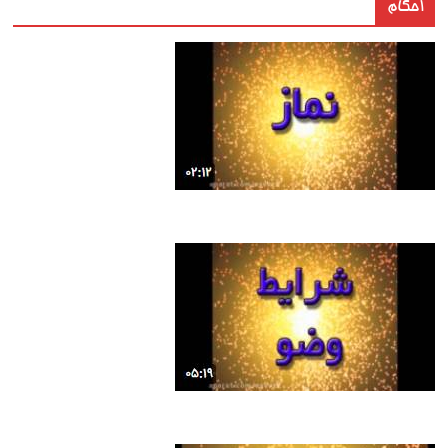
احکام