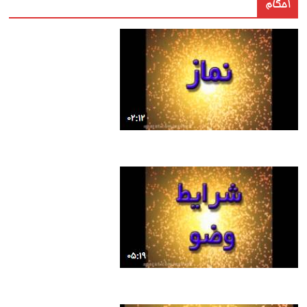
احکام