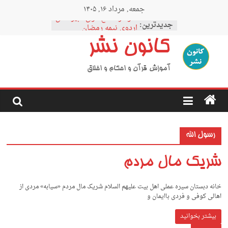
Ski
جمعه, مرداد ۱۶, ۱۴۰۵
t
نمودار مقطع فوق دبیرستان
conten
جدیدترین:
اردوی نیمه رمضان
اردوی نیمه شعبان
کانون نشر
اردوی غدیر
اردوی محرم
آموزش قرآن و احکام و اخلاق
رسول الله
شریک مال مردم
خانه دبستان سیره عملی اهل بیت علیهم السلام شریک مال مردم «سیابه» مردی از
اهالی کوفی و فردی باایمان و
بیشتر بخوانید