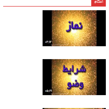
احکام