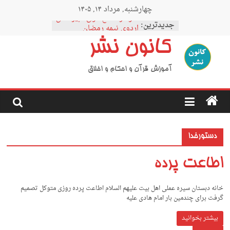
Ski
چهارشنبه, مرداد ۱۴, ۱۴۰۵
t
نمودار مقطع فوق دبیرستان
conten
جدیدترین:
اردوی نیمه رمضان
اردوی نیمه شعبان
کانون نشر
اردوی غدیر
اردوی محرم
آموزش قرآن و احکام و اخلاق
دستورخدا
اطاعت پرده
خانه دبستان سیره عملی اهل بیت علیهم السلام اطاعت پرده روزی متوکل تصمیم
گرفت برای چندمین بار امام هادی علیه
بیشتر بخوانید