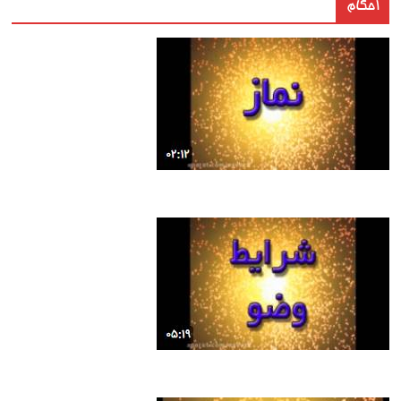
احکام