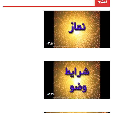
احکام