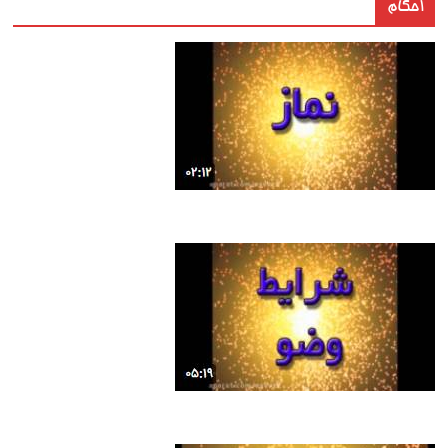
احکام