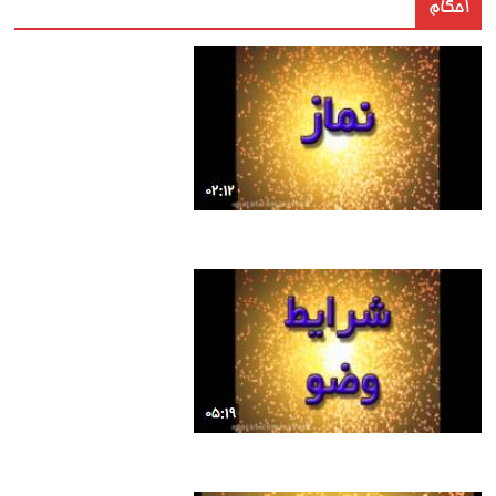
احکام