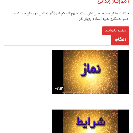
آموزگار زندانی
خانه دبستان سیره عملی اهل بیت علیهم السلام آموزگار زندانی در زﻣﺎن ﺣﻴﺎت اﻣﺎم
ﺣﺴﻦ ﻋﺴﮕﺮى ﻋﻠﻴﻪ اﻟﺴﻼم ﭼﻬﺎر ﻧﻔﺮ
بیشتر بخوانید
احکام