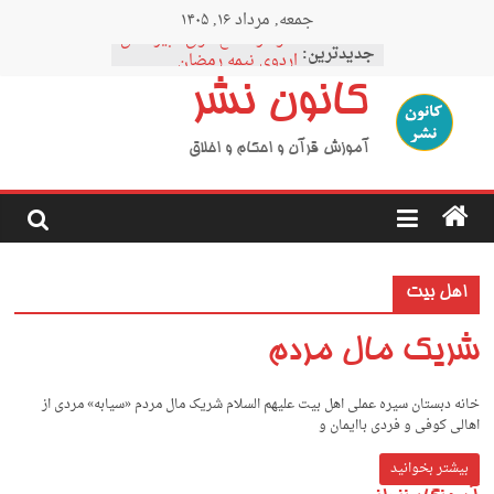
Ski
جمعه, مرداد ۱۶, ۱۴۰۵
t
نمودار مقطع فوق دبیرستان
conten
جدیدترین:
اردوی نیمه رمضان
اردوی نیمه شعبان
کانون نشر
اردوی غدیر
اردوی محرم
آموزش قرآن و احکام و اخلاق
اهل بیت
شریک مال مردم
خانه دبستان سیره عملی اهل بیت علیهم السلام شریک مال مردم «سیابه» مردی از
اهالی کوفی و فردی باایمان و
بیشتر بخوانید