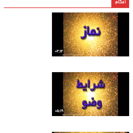
احکام