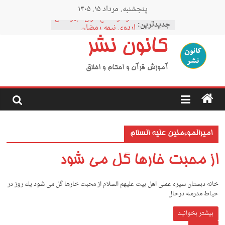
Ski
پنجشنبه, مرداد ۱۵, ۱۴۰۵
t
نمودار مقطع فوق دبیرستان
conten
جدیدترین:
اردوی نیمه رمضان
اردوی نیمه شعبان
کانون نشر
اردوی غدیر
اردوی محرم
آموزش قرآن و احکام و اخلاق
امیرالموءمنین علیه السلام
از محبت خارها گل می شود
خانه دبستان سیره عملی اهل بیت علیهم السلام از محبت خارها گل می شود ﻳﻚ روز در
ﺣﻴﺎط ﻣﺪرﺳﻪ درﺣﺎل
بیشتر بخوانید