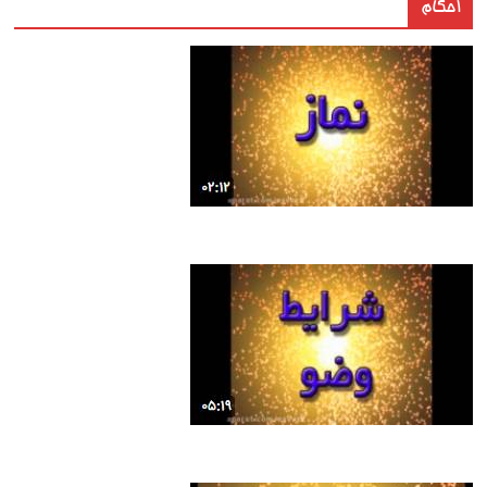
احکام