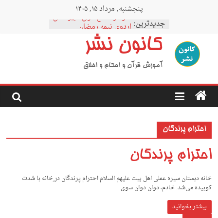
Ski
پنجشنبه, مرداد ۱۵, ۱۴۰۵
t
نمودار مقطع فوق دبیرستان
conten
جدیدترین:
اردوی نیمه رمضان
اردوی نیمه شعبان
کانون نشر
اردوی غدیر
اردوی محرم
آموزش قرآن و احکام و اخلاق
احترام پرندگان
احترام پرندگان
خانه دبستان سیره عملی اهل بیت علیهم السلام احترام پرندگان در ِﺧﺎﻧﻪ ﺑﺎ ﺷﺪت
ﻛﻮﺑﻴﺪه ﻣﻰﺷﺪ. ﺧﺎدم، دوان دوان ﺳﻮى
بیشتر بخوانید