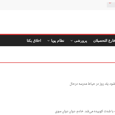
تان
فارغ التحصیلان
پرورشی
نظام پویا
اخلاق یکتا
 شود ﻳﻚ روز در ﺣﻴﺎط ﻣﺪرﺳﻪ درﺣﺎل
ﻧﻪ ﺑﺎ ﺷﺪت ﻛﻮﺑﻴﺪه ﻣﻰﺷﺪ. ﺧﺎدم، دوان دوان ﺳﻮى