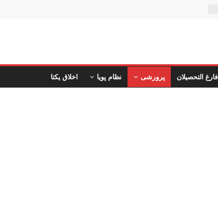
ن
فارغ التحصیلان
پرورشی
نظام پویا
اخلاق یکتا