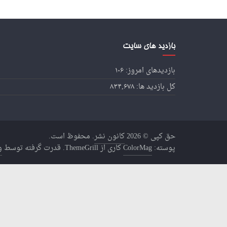
بازدید های سایت
بازدیدهای امروز:
۱۰۶
کل بازدید ها:
۸۳۴,۶۷۸
حق کپی © 2026
کانون نشر
. محفوظ است.
پوسته:
ColorMag
کاری از ThemeGrill. قدرت گرفته توسط
و