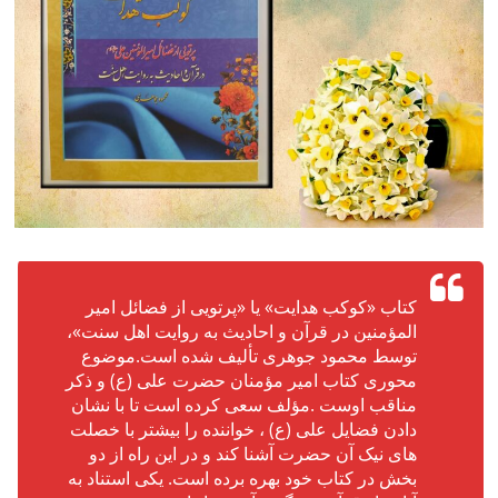
کتاب «کوکب هدایت» یا «پرتویی از فضائل امیر
المؤمنین در قرآن و احادیث به روایت اهل سنت»،
توسط محمود جوهری تألیف شده است.موضوع
محوری کتاب امیر مؤمنان حضرت علی (ع) و ذکر
مناقب اوست .مؤلف سعی کرده است تا با نشان
دادن فضایل علی (ع) ، خواننده را بیشتر با خصلت
های نیک آن حضرت آشنا کند و در این راه از دو
بخش در کتاب خود بهره برده است. یکی استناد به