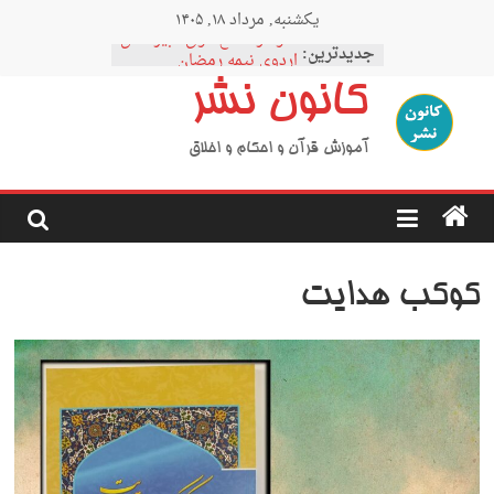
Ski
یکشنبه, مرداد ۱۸, ۱۴۰۵
t
نمودار مقطع فوق دبیرستان
conten
جدیدترین:
اردوی نیمه رمضان
اردوی نیمه شعبان
کانون نشر
اردوی غدیر
اردوی محرم
آموزش قرآن و احکام و اخلاق
کوکب هدایت