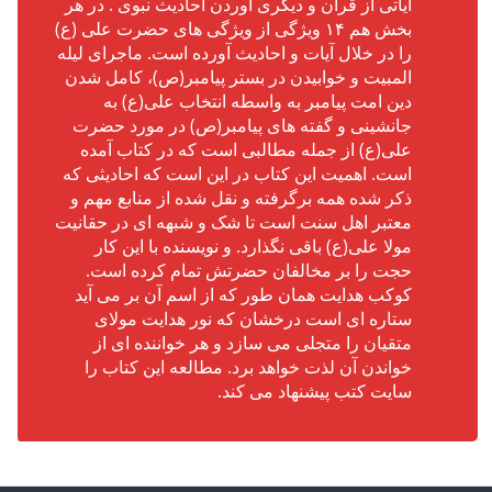
آیاتی از قرآن و دیگری آوردن احادیث نبوی . در هر
بخش هم ۱۴ ویژگی از ویژگی های حضرت علی (ع)
را در خلال آیات و احادیث آورده است. ماجرای لیله
المبیت و خوابیدن در بستر پیامبر(ص)، کامل شدن
دین امت پیامبر به واسطه انتخاب علی(ع) به
جانشینی و گفته های پیامبر(ص) در مورد حضرت
علی(ع) از جمله مطالبی است که در کتاب آمده
است. اهمیت این کتاب در این است که احادیثی که
ذکر شده همه برگرفته و نقل شده از منابع مهم و
معتبر اهل سنت است تا شک و شبهه ای در حقانیت
مولا علی(ع) باقی نگذارد. و نویسنده با این کار
حجت را بر مخالفان حضرتش تمام کرده است.
کوکب هدایت همان طور که از اسم آن بر می آید
ستاره ای است درخشان که نور هدایت مولای
متقیان را متجلی می سازد و هر خواننده ای از
خواندن آن لذت خواهد برد. مطالعه این کتاب را
سایت کتب پیشنهاد می کند.