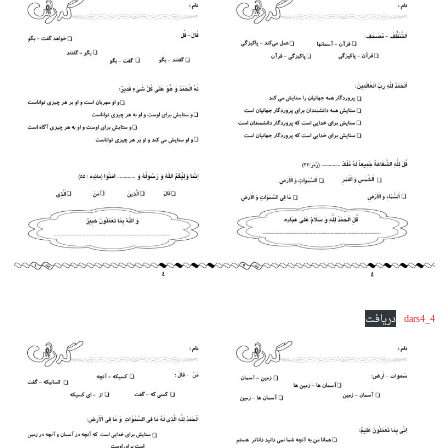
dars4_4
دریافت