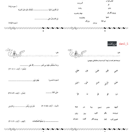
dars5_5
دریافت