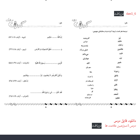
dars5_6
دریافت
دانلود فایل درس
درس 5 سرزمین علامت ها
دریافت