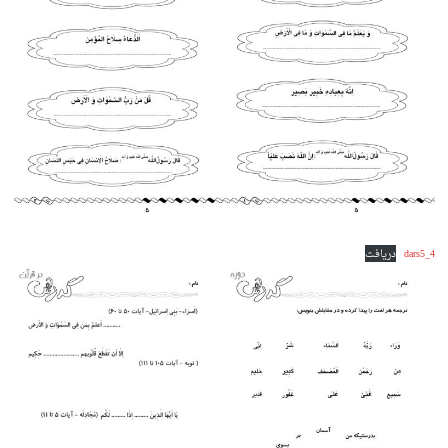
dars5_4
دریافت