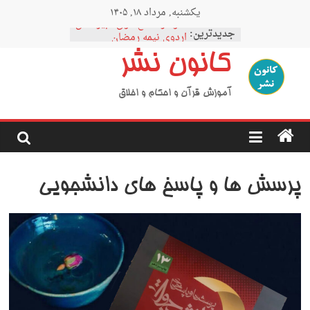
Ski
یکشنبه, مرداد ۱۸, ۱۴۰۵
t
نمودار مقطع فوق دبیرستان
conten
جدیدترین:
اردوی نیمه رمضان
اردوی نیمه شعبان
کانون نشر
اردوی غدیر
اردوی محرم
آموزش قرآن و احکام و اخلاق
پرسش ها و پاسخ های دانشجویی