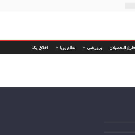
تان
فارغ التحصیلان
پرورشی
نظام پویا
اخلاق یکتا