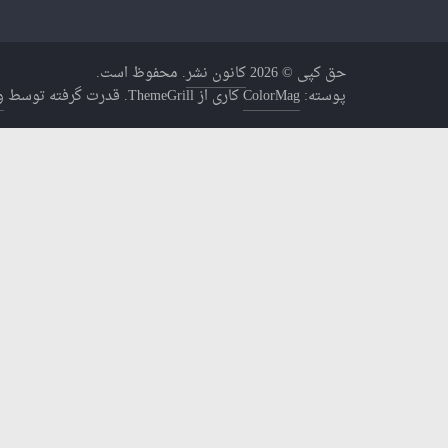
حق کپی © 2026
کانون نشر
. محفوظ است.
پوسته:
ColorMag
کاری از ThemeGrill. قدرت گرفته توسط
و