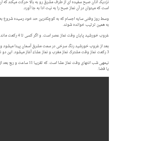
نزدیک اذان صبح سفیده­ ای از طرف مشرق رو به بالا حرکت می­کند که آ
است که می­توان در آن نماز صبح را به نیت ادا به جا آورد.
وسط روز وقتی سایه اجسام که به کوچک­ترین حد خود رسیده شروع به زی
به همین ترتیب خوانده شوند.
غروب خورشید پایان وقت نماز عصر است. و اگر کسی تا 4 رکعت مانده به غروب نماز ظهر را نخوانده باید فقط نماز عصر را به جا آورد و نماز ظهر را بعداً با نیت قضا به جا آورد.
بعد از غروب خورشید رنگ سرخی در سمت مشرق آسمان پیدا می­شود و تقری
3 رکعت نماز وقت مشترک نماز مغرب و نماز عشاء آغاز می­شود. این دو نماز نیز باید به همین ترتیب خوانده شوند.
نیمه­ی شب انتهای وقت نم
یا قضا.