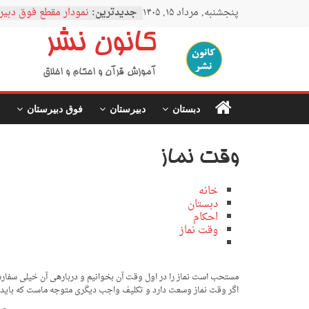
Ski
پنجشنبه, مرداد ۱۵, ۱۴۰۵
جدیدترین:
نمودار مقطع فوق دبیر
t
اردوی نیمه رمضان
conten
کانون نشر
اردوی نیمه شعبان
اردوی غدیر
اردوی محرم
آموزش قرآن و احکام و اخلاق
دبستان
دبیرستان
فوق دبیرستان
وقت نماز
خانه
دبستان
احکام
وقت نماز
مستحب است نماز را در اول وقت آن بخوانیم و درباره­ی آن خیلی سفارش ش
اگر وقت نماز وسعت دارد و تکلیف واجب دیگری متوجه ماست که باید فوراً