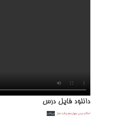
دانلود فایل درس
احکام-درس-چهاردهم-وقت-نماز
دریافت