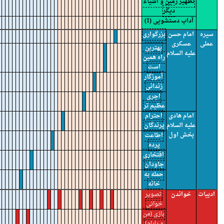
تطهیر زمین و اشیاء
دیگر
آداب دستشویی (1)
سیره
امام حسن
بزرگواری
عملی
عسکری
بهترین
علیه السلام
راه همین
است
آموزگار
زندانی
اجری
عظیم تر
امام هادی
احترام
علیه السلام
پرندگان
بخش اول
اطاعت
پرده
افتخاری
جاودان
حمله به
خانه
ادبیات
خواندن
تصویر
خوانی
بازی (من
و بابام)