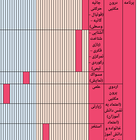
برنامه
درون
جانبه
مکتبی
حرکتی
(فوتبال –
گانیه –
وسطی)
آشنایی –
شناخت
(بازی
فکری –
نمرکزی –
رکوردی –
تیمی)
مسواک
(نمایش)
اردوی
علمی
برون
مکتبی
(اعتماد به
زیارتی
نفس دانش
آموزان)
(اعتماد
استخر
خانواده و
دانش آموز