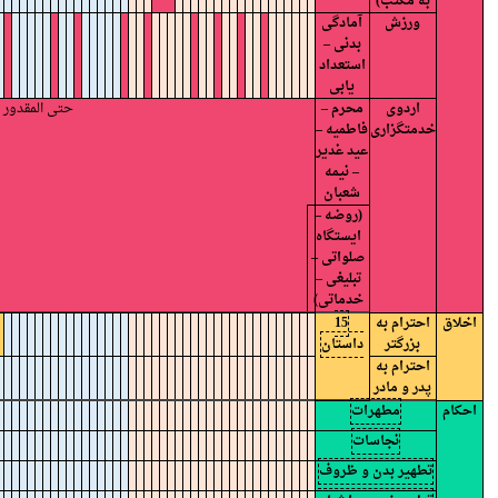
به مکتب)
ورزش
آمادگی
بدنی –
استعداد
یابی
اردوی
محرم –
حتی المقدور 
خدمتگزاری
فاطمیه –
عید غدیر
– نیمه
شعبان
(روضه –
ایستگاه
صلواتی –
تبلیغی –
خدماتی)
اخلاق
احترام به
15
بزرگتر
داستان
احترام به
پدر و مادر
احکام
مطهرات
نجاسات
تطهیر بدن و ظروف