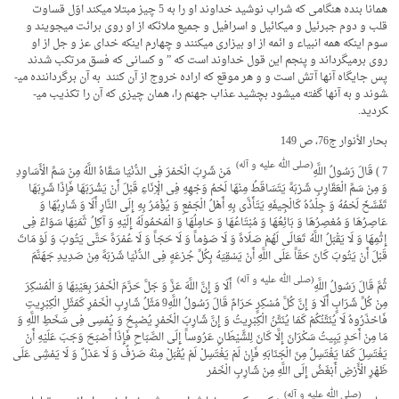
همانا بنده هنگامی که شراب نوشید خداوند او را به 5 چیز مبتلا می­کند اوّل قساوت
قلب و دوم جبرئیل و میکائیل و اسرافیل و جمیع ملائکه از او روی برائت می­جویند و
سوم این­که همه انبیاء و ائمه از او بیزاری می­کنند و چهارم این­که خدای عز و جل از او
روی برمی­گرداند و پنجم این قول خداوند است که ” و کسانی که فسق مرتکب شدند
پس جایگاه آنها آتش است و و هر موقع که اراده خروج از آن کنند به آن برگرداننده می­
شوند و به آن­ها گفته می­شود بچشید عذاب جهنم را، همان چیزی که آن را تکذیب می­
کردید.
بحار الأنوار ج‏76، ص 149
(صلی الله علیه و آله)
7 ) قَالَ رَسُولُ اللَّهِ
‏ ‏ مَنْ شَرِبَ الْخَمْرَ فِی الدُّنْیَا سَقَاهُ اللَّهُ مِنْ سَمِّ الْأَسَاوِدِ
وَ مِنْ سَمِّ الْعَقَارِبِ شَرْبَهً یَتَسَاقَطُ مِنْهَا لَحْمُ وَجْهِهِ فِی الْإِنَاءِ قَبْلَ أَنْ یَشْرَبَهَا فَإِذَا شَرِبَهَا
تَفَسَّخَ لَحْمُهُ وَ جِلْدُهُ کَالْجِیفَهِ یَتَأَذَّى بِهِ أَهْلُ الْجَمْعِ وَ یُؤْمَرُ بِهِ إِلَى النَّارِ أَلَا وَ شَارِبُهَا وَ
عَاصِرُهَا وَ مُعْصِرُهَا وَ بَائِعُهَا وَ مُبْتَاعُهَا وَ حَامِلُهَا وَ الْمَحْمُولَهُ إِلَیْهِ وَ آکِلُ ثَمَنِهَا سَوَاءٌ فِی
إِثْمِهَا وَ لَا یَقْبَلُ اللَّهُ تَعَالَى لَهُمْ صَلَاهً وَ لَا صَوْماً وَ لَا حَجّاً وَ لَا عُمْرَهً حَتَّى یَتُوبَ وَ لَوْ مَاتَ
قَبْلَ أَنْ یَتُوبَ کَانَ حَقّاً عَلَى اللَّهِ أَنْ یَسْقِیَهُ بِکُلِّ جُرْعَهٍ فِی الدُّنْیَا شَرْبَهً مِنْ صَدِیدِ جَهَنَّمَ
(صلی الله علیه و آله)
ثُمَّ قَالَ رَسُولُ اللَّهِ
‏ أَلَا وَ إِنَّ اللَّهَ عَزَّ وَ جَلَّ حَرَّمَ الْخَمْرَ بِعَیْنِهَا وَ الْمُسْکِرَ
مِنْ کُلِّ شَرَابٍ أَلَا وَ إِنَّ کُلَّ مُسْکِرٍ حَرَامٌ قَالَ رَسُولُ اللَّهِ9 مَثَلُ‏ شَارِبِ‏ الْخَمْرِ کَمَثَلِ الْکِبْرِیتِ
فَاحْذَرُوهُ لَا یُنَتِّنُکُمْ کَمَا یُنَتِّنُ الْکِبْرِیتُ وَ إِنَّ شَارِبَ الْخَمْرِ یُصْبِحُ وَ یُمْسِی فِی سَخَطِ اللَّهِ وَ
مَا مِنْ أَحَدٍ یَبِیتُ سَکْرَانَ إِلَّا کَانَ لِلشَّیْطَانِ عَرُوساً إِلَى الصَّبَاحِ فَإِذَا أَصْبَحَ وَجَبَ عَلَیْهِ أَنْ
یَغْتَسِلَ‏ کَمَا یَغْتَسِلُ مِنَ الْجَنَابَهِ فَإِنْ لَمْ یَغْتَسِلْ لَمْ یُقْبَلْ مِنْهُ صَرْفٌ وَ لَا عَدْلٌ وَ لَا یَمْشِی عَلَى
ظَهْرِ الْأَرْضِ أَبْغَضُ إِلَى اللَّهِ مِنْ شَارِبِ الْخَمْر
(صلی الله علیه و آله)