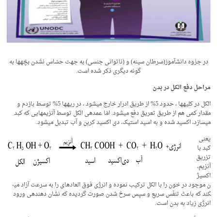
در جزوه دانش­آموز(سرطان سینه) و (ناتوانی جنسی) به جهت حسّاس نشدن بچّه­ها به
گونه دیگری ذکر شده است.
مراحل دفع الکل در بدن
الکل در کلیه­ها ، حدود 5% از طریق ادرار خارج میشود ، در ریه­ها 5% توسط بازدم و
مقدار کمی هم از طریق تعریق دفع می­شود. امّا عمده­ی الکل توسط آنزیم­هایی که کبد
می­سازد، اکسید شده و به اسید استیک، دی اکسید کربن و آب تبدیل می­شود.
یعنی
کبد با
تزریق
آنزیم،
اکسیژ
ن موجود در خون را با الکل ترکیب نموده و انرژی فوق العاده­ای را به سرعت آزاد می­
کند که باعث تنفّس سریع و سپس سرخ شدن صورت گردیده که نشان دهنده­ی ورود
انرژی زیاد به بدن است.