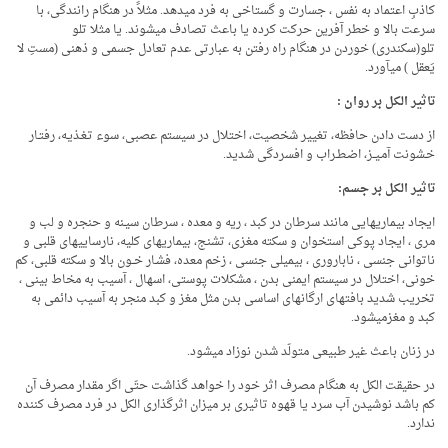
کاذبِ اعتماد به نفس ، جسارت و گستاخی به فرد می­دهد. مثلاً در هنگام رانندگی، با
سرعت بالا و خطر آفرین حرکت کرده یا باعث تصادف می­شوند. یا مثلا تلو
تلو(سکندری) خوردن در هنگام راه رفتن به عبارتی عدم تعادل جسمی و ذهنی (مستِ لا
یَعقل ) می­آورد.
تاثیر الکل بر روان :
از دست دادن حافظه، تغییر شخصیت، اختلال در سیستم عصبی، سوء تـغـذیـه، رفتـار
خـشونت آمـیــز، اضـطـراب و افسردگی شدید.
تاثیر الکل بر جسم:
ایجاد بیماری­هایی مانند سرطان در کبد ، ریه و معده ، سرطان سیـنه و حنجره و لب و
مری ، ایجاد پوکی استخوان و سکته مغزی، تشنج، بیماری­های کلیه، نارسایی­های قلبی و
ناتوانی جنسی ، ناباروری ، بی­میلی جنسی ، زخم معده، فشـار خــون بالا و سکته قلبی، کم
خونی، اختلال در سیستم ایمنی بدن ، مشکلات پوستی، اسهال ، آسیب به مخاط بینی ،
تخریب شدید بافت­های ارگان­های اساسی بدن مثل مغز و کبد منجر به آسیب دائمی به
کبد و مغزمی­شود.
در زنان باعث غیر طبیعی متولّد شدن نوزاد می­شود.
در حقیقت الکل به هنگام مصرف اثر خود را خواهد گذاشت حتّی اگر مقدار مصرف آن
کم باشد نوشیدن آب سرد یا قهوه تاثیری بر میزان اثرگذاری الکل در فرد مصرف کننده
ندارد.