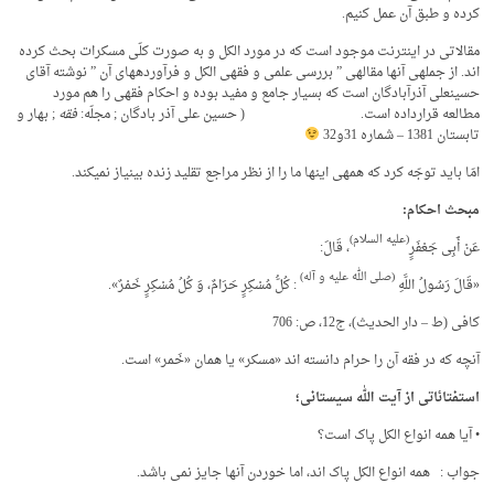
کرده و طبق آن عمل کنیم.
مقالاتی در اینترنت موجود است که در مورد الکل و به صورت کلّی مسکرات بحث کرده
اند. از جمله­ی آنها مقاله­ی ” بررسی علمی و فقهی الکل و فرآورده­های آن ” نوشته آقای
حسین­علی آذرآبادگان است که بسیار جامع و مفید بوده و احکام فقهی را هم مورد
مطالعه قرارداده است. ( حسین علی آذر بادگان ; مجلّه:
فقه
; بهار و
تابستان 1381 – شماره 31و32
امّا باید توجّه کرد که همه­ی اینها ما را از نظر مراجع تقلید زنده بی­نیاز نمی­کند.
مبحث احکام
:
(علیه السلام)
عَنْ أَبِی جَعْفَرٍ
، قَالَ:
(صلی الله علیه و آله)
«قَالَ رَسُولُ اللَّهِ
: کُلُّ مُسْکِرٍ حَرَامٌ، وَ کُلُ‏ مُسْکِرٍ خَمْرٌ».
کافی (ط – دار الحدیث)، ج‏12، ص: 706
آنچه که در فقه آن را حرام دانسته اند «مسکر» یا همان «خَمر» است.
استفتائاتی از آیت الله سیستانی؛
• آیا همه انواع الکل پاک است؟
جواب : همه انواع الکل پاک اند، اما خوردن آنها جایز نمی باشد.