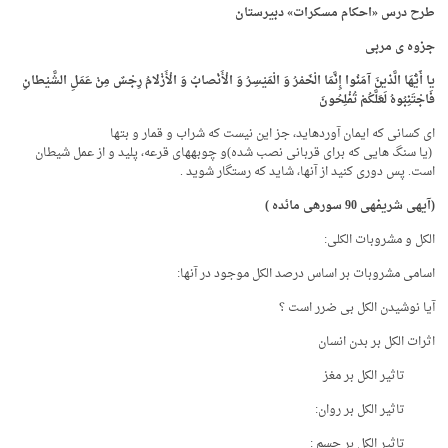
طرح درس «احکام مسکرات» دبیرستان
جزوه­ ی مربی
یا أَیُّهَا الَّذینَ آمَنُوا إِنَّمَا الْخَمْرُ وَ الْمَیْسِرُ وَ الْأَنْصابُ وَ الْأَزْلامُ رِجْسٌ مِنْ عَمَلِ الشَّیْطانِ
فَاجْتَنِبُوهُ لَعَلَّکُمْ تُفْلِحُونَ
اى کسانى که ایمان آورده‏اید، جز این نیست که شراب و قمار و بت‏ها
(یا سنگ ‏هایى که براى قربانى نصب شده)و چوبه‏هاى قرعه، پلید و از عمل شیطان
است. پس دورى کنید از آنها، شاید که رستگار شوید .
(آیه­ی شریفه­ی 90 سوره­ی مائده )
الکل و مشروبات الکلی:
اسامی مشروبات بر اساس درصد الکل موجود در آنها:
آیا نوشیدن الکل بی ضرر است ؟
اثرات الکل بر بدن انسان
تاثیر الکل بر مغز
تاثیر الکل بر روان:
تاثیر الکل بر جسم :