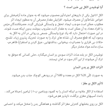
آیا نوشیدن الکل بی ضرر است ؟
الکل اتانول یکی از داروهای اعتیاد­آور محسوب می­شود که به عنوان ماده آرام­بخش برای
خواص نشاط­آور آن مصرف می­شود. افزایش مقدار مصرفی آن به منظور ایجاد اثر
مطلوب، ممکن است موجب ایجاد تحمّل و وابستگی فیزیکی گردد. مصرف­کنندگان مزمن
یا افراد معتاد به آن ممکن است به مقدار ثابت مشروب بنوشند بدون این­که مست شوند،
در این صورت احتمال دارد که یک نوع وابستگی جسمی و روانی در آنان به الکل به
وجود آید که قطع مصرف آن، نشانه های ترک را به صورت تحریک پذیری زیاد، تشنج،
حالات بی قراری یا عصبانیت، بی­خوابی، بد­اشتهایی، عرق کردن و استفراغ ظاهر می­
سازد مانند مواد مخدّر دیگر.
نوشیدن الکل در بلند مدّت اثرات سوءی بر انسان می­گذارد ،حتّی کسانی که موفق به
ترک آن می­شوند از این آثار سوء در امان نیستند.
اثرات الکل بر بدن انسان
به صورت کلّی 20% الکل در معده و 80% آن در روده­ی کوچک جذب بدن می­شود.
تاثیر الکل بر مغز :
استفاده از الکل علاوه بر اینکه انسان را به کمبود ویتامین ب-۱ ( تیامین ) مبتلا می‌کند ،
باعث آسیب­های مغزی برگشت ناپذیر هم می‌شود.
الکل بر روی بخش­های کنترلی مغز اثر گذاشته و هماهنگی بدن را مختل می­کند و احساسِ