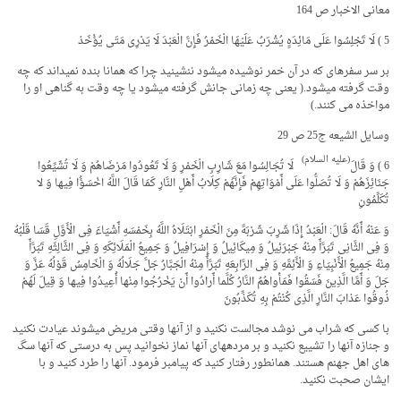
معانی الاخبار ص 164
5 ) لَا تَجْلِسُوا عَلَى مَائِدَهٍ یُشْرَبُ‏ عَلَیْهَا الْخَمْرُ فَإِنَّ الْعَبْدَ لَا یَدْرِی مَتَى یُؤْخَذ
بر سر سفره­ای که در آن خمر نوشیده می­شود ننشینید چرا که همانا بنده نمی­داند که چه
وقت گرفته می­شود.( یعنی چه زمانی جانش گرفته میشود یا چه وقت به گناهی او را
مواخذه می کنند.)
وسایل الشیعه ج25 ص 29
(علیه السلام)
6 ) وَ قَالَ
‏ لَا تُجَالِسُوا مَعَ‏ شَارِبِ‏ الْخَمْرِ وَ لَا تَعُودُوا مَرْضَاهُمْ وَ لَا تُشَیِّعُوا
جَنَائِزَهُمْ وَ لَا تُصَلُّوا عَلَى أَمْوَاتِهِمْ فَإِنَّهُمْ کِلَابُ أَهْلِ النَّارِ کَمَا قَالَ اللَّهُ‏ اخْسَؤُا فِیها وَ لا
تُکَلِّمُونِ‏
وَ عَنْهُ أَنَّهُ قَالَ: الْعَبْدُ إِذَا شَرِبَ شَرْبَهً مِنَ الْخَمْرِ ابْتَلَاهُ اللَّهُ بِخَمْسَهِ أَشْیَاءَ فِی الْأَوَّلِ قَسَا قَلْبُهُ
وَ فِی الثَّانِی تَبَرَّأَ مِنْهُ جَبْرَئِیلُ وَ مِیکَائِیلُ وَ إِسْرَافِیلُ وَ جَمِیعُ الْمَلَائِکَهِ وَ فِی الثَّالِثَهِ تَبَرَّأَ
مِنْهُ جَمِیعُ الْأَنْبِیَاءِ وَ الْأَئِمَّهِ وَ فِی الرَّابِعَهِ تَبَرَّأَ مِنْهُ الْجَبَّارُ جَلَّ جَلَالُهُ وَ الْخَامِسُ قَوْلُهُ عَزَّ وَ
جَلَ‏ وَ أَمَّا الَّذِینَ فَسَقُوا فَمَأْواهُمُ النَّارُ کُلَّما أَرادُوا أَنْ یَخْرُجُوا مِنْها أُعِیدُوا فِیها وَ قِیلَ لَهُمْ
ذُوقُوا عَذابَ النَّارِ الَّذِی کُنْتُمْ بِهِ تُکَذِّبُونَ
با کسی که شراب می نوشد مجالست نکنید و از آنها وقتی مریض می­شوند عیادت نکنید
و جنازه آنها را تشییع نکنید و بر مرده­های آنها نماز نخوانید پس به درستی که آنها سگ
های اهل جهنم هستند. همانطور رفتار کنید که پیامبر فرمود. آنها را طرد کنید و با
ایشان صحبت نکنید.