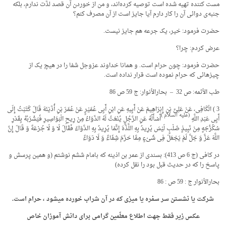
مست کننده تهیه شده است توصیه کرده‌اند، و من از خوردن آن قصد لذّت ندارم، بلکه
جنبه‌ی دوائی آن را کار دارم آیا جایز است از آن مصرف کنم؟
حضرت فرمود: خیر، یک جرعه هم جایز نیست.
عرض کردم: چرا؟
حضرت فرمود: چون حرام است. و همانا خداوند عزوجل شفا را در هیچ یک از
چیزهائی که حرام نموده است قرار نداده است.
طب الأئمه: ص 32 – بحارالأنوار: ج 59 ص 86
3 ) الْکَافِی، عَنْ عَلِیِّ بْنِ إِبْرَاهِیمَ عَنْ أَبِیهِ عَنِ ابْنِ أَبِی عُمَیْرٍ عَنْ عُمَرَ بْنِ أُذَیْنَهَ قَالَ کَتَبْتُ إِلَى
(علیه السلام
)
أَبِی عَبْدِ اللَّهِ
أَسْأَلُهُ عَنِ الرَّجُلِ یُنْعَتُ لَهُ الدَّوَاءُ مِنْ رِیحِ الْبَوَاسِیرِ فَیَشْرَبُهُ بِقَدْرِ
سُکُرُّجَهٍ مِنْ نَبِیذٍ صُلْبٍ لَیْسَ یُرِیدُ بِهِ اللَّذَّهَ إِنَّمَا یُرِیدُ بِهِ الدَّوَاءَ فَقَالَ لَا وَ لَا جُرْعَهً وَ قَالَ إِنَّ
اللَّهَ عَزَّ وَ جَلَّ لَمْ یَجْعَلْ فِی شَیْ‏ءٍ مِمَّا حَرَّمَ شِفَاءً وَ لَا دَوَاءً
در کافى (ج 6 ص 413): بسندى از عمر بن اذینه که بامام ششم نوشتم (و همین پرسش و
پاسخ را که در حدیث قبل بود را نقل کرده)
بحارالأنوار ج : 59 ص : 86
شرکت یا نشستن سر سفره یا میزی که در آن شراب خورده می­شود ، حرام است.
عکس زیر فقط جهت اطلاع معلّمین گرامی برای دانش ­آموزان خاص