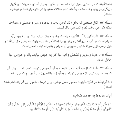
(همان­گونه که در مسئله­ی قبل دیده شد مسائل فقهی بسیار گسترده می­باشد و فقهای
بزرگوار در بیان یک مسئله موظّفند تمام حالات ممکن را در نظر قرار داده و توضیح
دهند.)
مسأله ۱۱۳ ـ الکل صنعتى که براى رنگ کردن درب و پنجره و میز و صندلى و مصارف
دیگر بکار مى برند، تمام اقسامش پاک است.
مسأله ۱۱۴ ـ اگر انگور یا آب انگور به واسطه پختن جوش بیاید، پاک ولى خوردن آن
حرام است، و اگر به غیر آتش جوش بیاید (مثلاً در مقابل حرارت محیطی جِل می­افتد یا
قبل از مرحله­ی سرکه شدن ) خوردن آن حرام و بنابر احتیاط نجس است.
مسأله ۱۱۵ ـ خرما و مویز و کشمش و آب آنها اگر چه جوش بیایند پاک و خوردن آنها
حلال است.
مسأله ۱۱۶ ـ فقّاع که از جو گرفته مى شود و به آن آبجو مى گویند نجس است، ولى آبى
که به دستور طبیب از جو مى گیرند و به آن ( ماءالشعیر ) مى گویند پاک مى باشد.
(تذکّر این­که در فقّاع، فرآیند تخمیر کامل می­شود ولی در ماءالشعیر این فرآیند قطع ­شده
­است.)
آیات مربوط به حرمت شراب؛
1 ) قُلْ إِنَّما حَرَّمَ‏ رَبِّیَ‏ الْفَواحِشَ‏ ما ظَهَرَ مِنْها وَ ما بَطَنَ وَ الْإِثْمَ وَ الْبَغْیَ بِغَیْرِ الْحَقِّ وَ أَنْ
تُشْرِکُوا بِاللَّهِ ما لَمْ یُنَزِّلْ بِهِ سُلْطاناً وَ أَنْ تَقُولُوا عَلَى اللَّهِ ما لا تَعْلَمُونَ