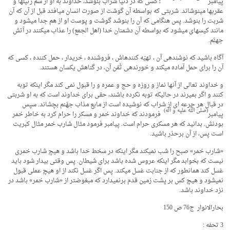
پیامبر
‏ ؛ کسی که در دنیا شراب بنوشد، خداوند به او از سم رتیل­ها و
عقرب­ها می­نوشاند. شربتی که بواسطه آن گوشت از صورت انسان می­افتد قبل از آن که آن
شربت را بنوشد. پس هنگامی که آن را بنوشد گوشت و پوست او از هم جدا می­شود و
مانند کیسه­ای می­شود که بواسطه آن دشمنان خدا (اهل الجمع) را عذاب می­کنند در آتش
جهنّم.
آگاه باشید که نوشنده­ی آن ، تهیّه کننده­اش ، فروشنده ، خریدار ، حمل کننده ، کسی که
آن را برای حمل آماده می­کند و خورنده­ی ثَمَن آن، در گناهش یکسان هستند.
و خداوند تعالی از آنها نماز و روزه و حج و عمره و را قبول نمی کند مگر اینکه توبه
کنند و اگر بمیرند در حالیکه توبه نکرده باشند، حقی برای خداوند است که به او شربتی
در قبال هر جرعه ای از شراب که نوشیده است از مایع مذاب جهّنم بچشاند. سپس
(صلی الله علیه و آله)
پیامبر
‏ فرمودند که خداوند خمر و مسکر را حرام کرد به خاطر خمر
بودنش. بدانید که هر مسکری حرام است. پیامبر فرمود مثال شارب خمر مثال کبریت
است پس، از آن برحذر باشید.
«شارب خمر» صبح را شب نمی­کند مگر اینکه در سخط خدا باشد و هیچ شارب خمری
نیست که بخوابد مگر اینکه عروس شده باشد برای شیطان. پس وقتی بیدار شود باید
غسل کند همانطور که از جنابت غسل می­کند. پس اگر غسل نکند از او هیچ عملی قبول
نمی­شود و هیچ کس بر پشت زمین قدم برنمی­دارد که مبغوض­تر از «شارب خمر» باشد در
نزد خداوند باشد.
بحارالانوار ج76 ص 150
3 تحفه :