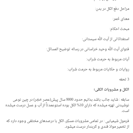
مراحل دفع الکل در بدن:
معناى خَمر:
مبحث احکام:
استفتائاتی از آیت الله سیستانی:
فتوای آیت الله وحید خراسانی در رساله توضیح المسائل:
آیات مربوط به حرمت شراب:
روایات و حکایات مربوط به حرمت شراب:
3 تحفه
الکل و مشروبات الکلی؛
سابقه : شاید جالب باشد بدانیم حدود 9000 سال پیش(عصر حَجَر) در چین نوعی
نوشیدنی تهیّه می­شده که دارای 10% الکل بوده است­و­عمدتاً از آب و عسل درست می­شده
است.
فرمول شیمیایی : در تمامی مشروبات مسکِر، الکل با درصدهای مختلفی وجود دارد که
از تخمیر موادّ قندی و کربن­دار درست می­شود.