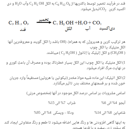
قند در فرآیند تخمیر توسط باکتری­ها از C
O
H
به الکل C
OH وآب H
H
O و دی
2
2
5
6
12
6
اکسید کربن CO
تبدیل می­شود.
2
هر ترکیب کربن و هدیروژن که به همراه(- (OH باشد را الکل گویند و معروفترین آنها
الکل متیلیک یا الکل چوب
( CH
OH) و الکل اِتیلیک یا اِتانول ( C
OH ) می­باشند.
H
2
5
3
1) الکل متیلیک یا الکل چوب؛ این الکل بسیار خطرناک بوده و مصرف آن باعثِ کوری و
در نهایت مرگ افراد می­شود.
2) الکل اتیلیک؛ این ماده شبیه موادّ مخدر (نیکوتین یا هروئین) مستقیماً وارد جریان
خون شده و بر قسمتهای مختلف بدن تاثیر می­گذارد.
اسامی مشروبات بر اساس درصد الکل موجود در آنها (مخصوص مربّی)
آبجو 4% الی 6% شراب 7% الی 15%
شامپاین 8% الی 14% ودکا – ویسکی 4% الی 95%
به اینها گاهی افزودنی ها و رنگ هایی اضافه میشود تا طعم و رنگ متفاوتی ایجاد کند
که بیشتر زرد ، سفید و یا قرمز هستند.