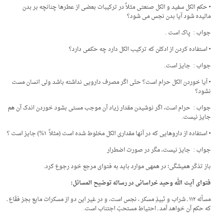
• حکم الکل سفید و الکل صنعتى مثلاً در ترکیبات بعضى از عطرها چنانچه بر بدن
مالیده شود آیا بدن نجس می شود؟
جواب : پاک است .
• استفاده کردن از ادکلن که ترکیب الکل دارد چه حکمى دارد؟
جواب : جایز است.
• آیا خوردن الکل حرام است؟ حتّی اگر مصرف دارویی نداشته باشد ولی انسان مست
نشود؟
جواب : حرام است، اگر نوشیدن مقدار زیاد آن موجب مستی بشود خوردن اندک آن هم
جایز نیست.
• استفاده از داروهایی که در آنها مقداری الکل مخلوط شده است (مثلاً ۱%) جایز است ؟
جواب : جایز نیست، مگر در صورت اضطرار
باز تذکّر همیشگی؛ در همه­ی موارد باید به فتوای مرجع خود رجوع کرد.
فتوای آیت الله وحید خراسانی در رساله توضیح المسائل:
مسأله ۱۱۲ ـ شراب و نَبیذِ مسکر ، نجس است، و در غیر این دو از مسکرات مایع بجز فقّاع ـ
که حکم آن خواهد آمد ـ احتیاط مستحبّ اجتناب است.