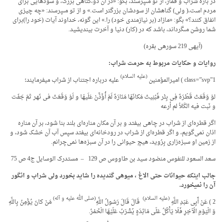
در باره شراب و قمار، از تو مى‏پرسند، بگو: «در آن دو،گناهى بزرگ، و سودهایى براى
مردم است،( ولى) گناهشان از سودشان بزرگتر است.» و از تو مى‏پرسند: «چه چیزى
انفاق کنند؟» بگو: «مازاد (بر نیازمندى خود) را.» این گونه، خداوند آیات (خود را)براى
شما روشن مى‏گرداند، باشد که در (کار) دنیا و آخرت بیندیشید.
(آیه­ی 219 سوره­ی بقره)
روایات و حکایات مربوط به حرمت شراب:
(علیه السلام)
class=”svp”1 ) امیرالمؤمنین
علیه درباره اجتناب از شراب می­فرمایند؛
لوْ وَقَعَتْ‏ قَطْرَهٌ فِی بِئْر فَبُنِیتْ مَکانَهَا مَنَارَهٌ لَمْ أُؤَذِّنْ عَلَیهَا و لَوْ وَقَعَتْ فی نَهر ثمّ جَفَت
و نَبت فیه الکَلأ لم أرعه
اگر قطره‌ای از شراب در چاهی بیفتد و بر آن مکان مناره‌ای بلند بنا شود، بر آن مناره
اذان نمی‌گویم، و اگر قطره‌ای از شراب در رودخانه‌ای بیفتد سپس آب آن خشک شود، و
از زمین او سبزه‌زاری بِرُوید، هیچ حیوانى را در آن سبزه‌ها نمی‌چرانم.
سعد السعود للنفوس منضود سید بن طاووس ص 129 – مستدرک الوسایل ج4 ص 75
جالب این­که حیوانات حتی الاغ ، میوه­ی گندیده را شاید بخورد ولی شراب و انگور
آن را نمی­خورد.
(علیه السلام)
(صلی الله علیه و آله)
2 ) عَنْ أَبِی عَبْدِ اللَّهِ
قَالَ قَالَ رَسُولُ اللَّهِ
‏ مَنْ کانَ یُؤْمِنُ بِاللَّهِ
وَ الْیَوْمِ الْآخِرِ فَلَا یَأْکُلُ عَلَى مَائِدَهٍ یُشْرَبُ‏ عَلَیْهَا الْخَمْرُ.