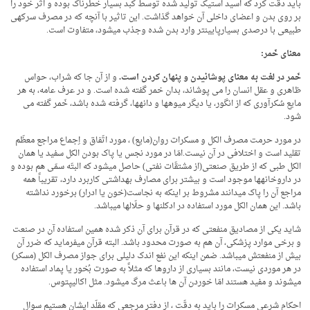
باید دقّت کرد که اسید استیک تولید شده توسط کبد بسیار خطرناک بوده و اثر خود را
بر روی بدن و اعضای داخلی آن خواهد گذاشت. این تاثیر با آنچه که در مصرف سرکه­ی
طبیعی با درصدی بسیارپایین­تر وارد بدن شده وجذب می­شود، متفاوت است.
معناى خَمر:
خَمر در لغت به معناى پوشانیدن و پنهان کردن است
.
و از آن جا که شراب، حواس
ظاهرى و عقل انسان را مى پوشاند، بدان خمر گفته شده است. و در عرف عامه، به هر
مایع سُکرآورى که از انگور، یا دیگر میوه­ها و دانه­ها، گرفته شده باشد، خَمر گفته مى
شود.
در مورد حرمت مصرف الکل و مسکرات روان(مایع) ، مورد اتّفاق و اِجماع مراجع معظّم
تقلید است و اختلافی در آن نیست.امّا در مورد نجس یا پاک بودن الکل سفید یا همان
الکل طبی که از طریق صنعتی(از مشتقّات نفتی) حاصل می­شود که البتّه سمّی هم بوده و
در داروخانه­ها موجود است و بیشتر برای مصارف بهداشتی کاربرد دارد، تقریباً همه
مراجع آن را پاک می­دانند مشروط بر اینکه به نجاست(خون یا ادرار) برخورد نداشته
باشد. این همان الکل مورد استفاده در ادکلن­ها و حلّال­ها می­باشد.
شاید یکی از مصادیق منفعتی که در قرآن برای آن ذکر شده همین استفاده آن در صنعت
و برخی موارد پزشکی، آن هم به صورت محدود باشد. البته قرآن می­فرماید که ضرر آن
بیش از منفعتش می­باشد. ضمن اینکه این نفع اندک دلیلی برای جواز مصرف الکل (مسکر)
در هر موردی نیست، مانند بسیاری از داروها که مثلاً به صورت بُخور یا پماد استفاده
می­شوند و مفید هستند امّا خوردن آن ها باعث مرگ می­شود. مثل اکالیپتوس.
احکام شرعی مسکرات را باید به دقّت ، از دفتر مرجعی که مقلّد ایشان هستیم سوال