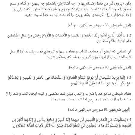
بگو: «پروردگارِ من فقط زشت­کاری­ها را -چه آشکارش(باشد)و چه پنهان- و گناه و ستم
ناحق را حرام گردانیده است؛ و (نیز)اینکه چیزى را شریک خدا سازید که دلیلى بر
(حقّانیّت) آن نازل نکرده؛ و اینکه چیزى را که نمى‏دانید به خدا نسبت دهید.
(آیه­ی شریفه­ی 33 سوره­ی مبارکه­ی اعراف)
2 ) یا أَیُّهَا الَّذینَ آمَنُوا إِنَّمَا الْخَمْرُ وَ الْمَیْسِرُ وَ الْأَنْصابُ وَ الْأَزْلامُ رِجْسٌ مِنْ عَمَلِ الشَّیْطانِ
فَاجْتَنِبُوهُ لَعَلَّکُمْ تُفْلِحُونَ
اى کسانى که ایمان آورده‏اید، شراب و قمار و بتها و تیرهاى قرعه پلیدند (و) از عمل
شیطانند. پس، از آنها دورى گزینید، باشد که رستگار شوید.
(آیه­ی شریفه­ی 90 سوره­ی مبارکه­ی مائده)
3 ) إِنَّما یُریدُ الشَّیْطانُ أَنْ یُوقِعَ بَیْنَکُمُ الْعَداوَهَ وَ الْبَغْضاءَ فِی الْخَمْرِ وَ الْمَیْسِرِ وَ یَصُدَّکُمْ
عَنْ ذِکْرِ اللَّهِ وَ عَنِ الصَّلاهِ فَهَلْ أَنْتُمْ مُنْتَهُونَ
همانا شیطان مى‏خواهد با شراب و قمار، میانِ شما دشمنى و کینه ایجاد کند، و شما را از
یاد خدا و از نماز باز دارد. پس آیا شما دست برمى‏دارید؟
(آیه­ی شریفه­ی 91 سوره­ی مبارکه­ی مائده)
4 ) یَسْئَلُونَکَ عَنِ الْخَمْرِ وَ الْمَیْسِرِ قُلْ فیهِما إِثْمٌ کَبیرٌ وَ مَنافِعُ لِلنَّاسِ وَ إِثْمُهُما أَکْبَرُ مِنْ
نَفْعِهِما وَ یَسْئَلُونَکَ ما ذا یُنْفِقُونَ قُلِ الْعَفْوَ کَذلِکَ یُبَیِّنُ اللَّهُ لَکُمُ الْآیاتِ لَعَلَّکُمْ تَتَفَکَّرُونَ