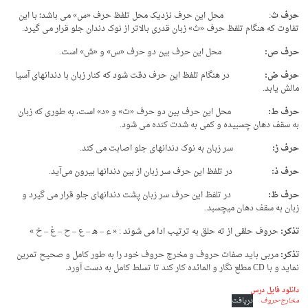
حرف ث
: محل این حرف نزدیک محل تلفظ حرف «س» می باشد؛ با این
تفاوت که هنگام تلفظ حرف «ث» زبان قدری بالاتر از نوک دندان جلو قرار می گیرد.
حرف ص:
محل این حرف بین دو حرف «س» و «ش» است.
حرف ض:
در هنگام تلفظ این حرف دقت شود که کنار زبان با دندانهای آسیا
مالش یابد.
حرف ط:
محل این حرف بین دو حرف «ت» و «د» است، به طوری که زبان
به سقف دهان چسبیده و کمی به شدت کنده می شود.
حرف ز:
سر زبان به نوک دندانهای جلو اصابت می کند.
حرف ذ:
در تلفظ این حرف سر زبان از بین دندانها بیرون می‌آید.
حرف ظ:
در تلفظ این حرف سر زبان پشت دندانهای جلو قرار می گیرد و
زبان به سقف دهان میچسبد.
تذکر:
حروف حلقی از ته حلق به ترتیب ادا می شوند : « ء – هـ – ع – ح – غ – خ »
تذکر:
مربی باید صفات حروف و مخرج حروف خود را به طور کامل و صحیح تمرین
نماید و با CD مطلع نگار و المائده کار کند تا تسلط کامل به دست آورد.
دانلود فایل درس
مخارج-حروف
دریافت