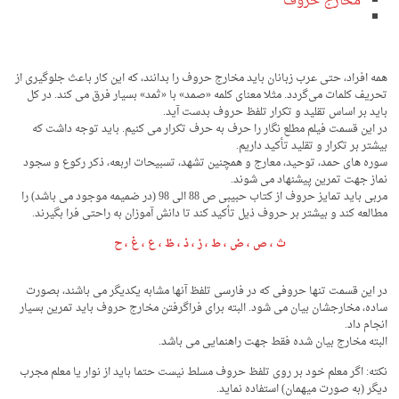
مخارج حروف
همه افراد، حتی عرب زبانان باید مخارج حروف را بدانند، که این کار باعث جلوگیری از
تحریف کلمات می‌گردد. مثلا معنای کلمه «صمد» با «ثمد» بسیار فرق می کند. در کل
باید بر اساس تقلید و تکرار تلفظ حروف بدست آید.
در این قسمت فیلم مطلع نگار را حرف به حرف تکرار می کنیم. باید توجه داشت که
بیشتر بر تکرار و تقلید تأکید داریم.
سوره های حمد، توحید، معارج و همچنین تشهد، تسبیحات اربعه، ذکر رکوع و سجود
نماز جهت تمرین پیشنهاد می شوند.
مربی باید تمایز حروف از کتاب حبیبی ص 88 الی 98 (در ضمیمه موجود می باشد) را
مطالعه کند و بیشتر بر حروف ذیل تأکید کند تا دانش آموزان به راحتی فرا بگیرند.
ث ، ص ، ض ، ط ، ز ، ذ ، ظ ، ع ، غ ، ح
در این قسمت تنها حروفی که در فارسی تلفظ آنها مشابه یکدیگر می باشند، بصورت
ساده، مخارجشان بیان می شود. البته برای فراگرفتن مخارج حروف باید تمرین بسیار
انجام داد.
البته مخارج بیان شده فقط جهت راهنمایی می باشد.
نکته: اگر معلم خود بر روی تلفظ حروف مسلط نیست حتما باید از نوار یا معلم مجرب
دیگر (به صورت میهمان) استفاده نماید.