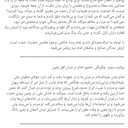
پیامبر از اعمال حج فارغ شدند، برای وداع به کعبه نزدیک شده دست به حلقه در زد و با
صدایی بلند مطالب مشروح و مفصّلی را برای بیان داشت، از آن جمله فرمود: روزی
نیست که خداوند به مردم نفرماید، آیا از رحمت من مغرور گشته و جرأت پیدا کردید؟
و گمان می‌کنید که من شما را عبث و بی‌فایده خلق کردم و شما به سوی من بازگشت
نمی‌کنید؟ به عزت و جلالم سوگند که اگر بخاطر بندگان خوب و مخلص من نبود
لحظه‌ای به گناهکاران مهلت نمی‌دادم و اگر تقوا و پرهیزکاری بندگانم نبود از آسمان یک
قطره باران نازل نکرده و حتی یک برگ سبز نمی‌رویانیدم.
با توجه به اینکه مصداق تام و تمام بنده خالص، وجود مقدس حضرت حجت است،
ارزش بندگان صالح و عاشقان امام نیز روشن می‌شود.
*************************************************************
روایت سوم: چگونگی حضور امام در میان اهل زمین
امام زمان علیه‌السلام در میان ما و در جمع ما رفت و آمد دارد. مولای متقیان علی
علیه‌السلام دراین‌باره می‌فرماید: هنگامی که امام غایب از نسل من از دیده‌ها پنهان
شود و مردم با غیبت او از حدود شرع بیرون روند و توده مردم خیال کنند که حجن
خدا از بین رفته و امامت باطل شده است. سوگند به خدای علی، در چنین روزی حجت
خدا در میان آن‌هاست، در کوچه و بازار آن‌ها گام برمی‌دارد و در خانه‌های آن‌ها وارد
می‌شود و بر اجتماعات آن‌ها وارد می‌شود و سلام می‌کند. او مردم را می‌بیند ولی
مردم تا روز معین و وقت مقرر او را نمی‌بینند، تا جبرئیل میان آسمان و زمین بانگ
برآورده و ظهور را اعلام کند.
*************************************************************