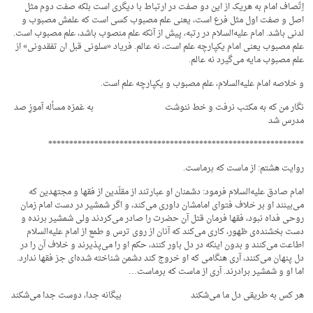
اِتّصاف امام به هریک از این دو صفت در ارتباط با دیگری است بلکه صفت دوم مثل
اصل و صفت اول مثل فرع است، یعنی علم مصبوب کسی است که علمش مصبوب و
لدنی باشد. امام علیه‌السلام در رتبه، پیش از آنکه علم منصوب باشد، علم مصبوب است.
علم مصبوب یعنی امام یکپارچه علم است، نه عالم. فریاد «سلونی قبل ان تفقدونی» از
علم مصبوب مایه می‌گیرد نه عالم.
و خلاصه امام علیه‌السلام، علم مصبوب و یکپارچه علم است.
نگار من که به مکتب نرفت و خط ننوشت به غمزه مسأله آموزِ صد
مدرس شد
*************************************************************
روایت هشتم: از ماست که برماست.
امام صادق علیه‌السلام فرمود: دشمنان او عبارتند از مقلّدین از فقها و مجتهدین که
می‌بینند او بر خلاف فتوای امامشان داوری می‌کند، و اگر شمشیر در دست امام زمان
روحی فداه نبود، فقها فرمان قتل آن حضرت را صادر می‌کردند ولی شمشیر برنده و
دست بخشنده‌ی ظهور، کاری می‌کند که آنان از روی ترس و طمع از امام علیه‌السلام
اطاعت می‌کنند و بدون اینکه در دل باور کنند، حکم او را می‌پذیرند و خلاف آن را در
دل پنهان می‌کنند، آری هنگامی که او خروج کند دشمن شناخته شده‌ای جز فقها ندارد.
اما او و شمشیر برادرند. آری از ماست که برماست…
هر کس به طریقی دل ما می‌شکند بیگانه جدا، دوست جدا می‌شکند