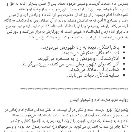
پسرش امام، سخت گریست و سپس فرمود: همانا پس از حسن، پسرش، قائم به حق و
امامِ منتَظَر خواهد بود. من دوباره پرسیدم: ای پسر پیامبر، از چه‌رو او را قائم
نامیده‌اند؟ امام فرمود: از آن رو که آن حضرت پس از آنکه نام و یادش مُرد و از میان
رفت و بسیاری از آنان که به امامتش معتقد بودند، از آن اعتقاد روی برگرداندند، به ناگاه
قیام می‌کند. باز هم پرسیدم: چرا او را منتَظَر نامیده‌اند؟ امام دراین باره چنین توضیح
داد: برای امام زمان ]علیه‌السلام[ غیبتی است که روزگارش به درازا می‌کشد و دورانش
به طول می‌انجامد. در آن ایامِ غیبت و حیرت، این حوادث رخ می‌دهد:
پاک‌باختگان، دیده به راه ظهورش می‌دوزند.
تردیدکنندگان، منکرش می‌شوند.
انکارکنندگان، وجودش را به مسخره می‌گیرند.
آنان که برای ظهور، زمان معین می‌کنند، دروغ می‌گویند.
شتاب‌زدگان، هلاک می‌شوند.
تسلیم‌شدگان، نجات می‌یابند.
*************************************************************
روایت دوم: منزلت امام و شیعیان ایشان
بِیُمنِهِ رُزِقَ الوَری درست است و شکی در آن نیست. اما نقش بندگان صالح امام زمانی در
جلب روزی و سلامت چگونه است؟ حضرت امام باقر علیه‌السلام می‌فرماید: همانا
خداوند به واسطه یک مؤمن، نابودی را از یک قریه برمی‌دارد. ]اصول کافی، ج2، ص
247[ جابر بن عبدالله انصاری می‌گوید: در حجهالوداع خدمت رسول خدا بودم و وقتی