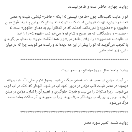
روایت چهارم: حاضر است و ظاهر نیست.
تو را غایب نامیده‌اند چون «ظاهر» نیستی نه اینکه «حاضر» نباشی، غیبت به معنی
«حاضر نبودن» تهمت ناروایی است که به تو زده‌‌اند و آنان که بر این پندارند فرق میان
«ظهور» و «حضور» را نمی‌دانند. آمدنت که در انتظار آنیم به معنای «ظهور» است نه
«حضور» و دلشدگانت که هر صبح و شام تو را می‌خوانند، «ظهورت» را از خدا
می‌طلبند نه «حضورت» را، وقتی ظاهر می‌شوی همه انگشت حیرت به دندان می‌گزند و
با تعجب می‌گویند که تو را پیش از این هم دیده‌اند و راست می‌گویند، چرا که در میان
مایی، زیرا امام مایی.
*************************************************************
روایت پنجم: حال و روز مؤمنان در عصر غیبت
می‌گویند مؤمن در عصر غیبت، غصه‌ی مرگ می‌شود. رسول اکرم صلّی الله علیه وءاله
فرمود: در عصر غیبت قلب مؤمن در درون خود آب می‌شود. آنچنان که نمک در آب ذوب
می‌شود… زیرا منکرات را می‌بیند و قدرت جلوگیری و تغییر آن را ندارد. مؤمن در میان
آن‌ها با ترس و لرز راه می‌رود، اگر حرف بزند او را می‌خورند و اگر ساکت بماند غصه
مرگ می‌شود.
*************************************************************
روایت ششم: تعبیر سوره عصر