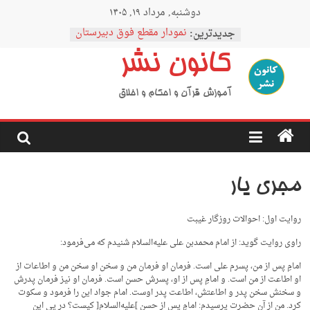
Ski
دوشنبه, مرداد ۱۹, ۱۴۰۵
t
conten
جدیدترین:
نمودار مقطع فوق دبیرستان
اردوی نیمه رمضان
کانون نشر
اردوی نیمه شعبان
اردوی غدیر
اردوی محرم
آموزش قرآن و احکام و اخلاق
مجری یار
روایت اول: احوالات روزگار غیبت
راوی روایت گوید: از امام محمدبن علی علیه‌السلام شنیدم که می‌فرمود:
امامِ پس از من، پسرم علی است. فرمان او فرمان من و سخن او سخن من و اطاعات از
او اطاعت از من است. و امامِ پس از او، پسرش حسن است. فرمان او نیز فرمان پدرش
و سخنش سخن پدر و اطاعتش، اطاعت پدر اوست. امام جواد این را فرمود و سکوت
کرد. من از آن حضرت پرسیدم: امامِ پس از حسن ]علیه‌السلام[ کیست؟ در پی این