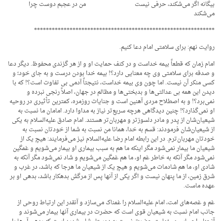
بیگانه اگر می‌شکند، حرفی نیست من در عجبم دوست چرا
می‌شکند
*************************************************************
روایت نهم: برای سلامتی امام دعا کنیم.
امام زمان که قطعاً بیمه خداست و در کنف حمایت او و از هر گزندی محفوظ. دیگر دعا
و صدقه برای سلامتی وی چه معنایی دارد؟! بیمه خدا بودن درست و به جای خود؛ و
کسی منکر آن نیست. اما چون وی بیمه خداست، نتیجتاً آدمی بی تفاوت است؟! که با
دیدن این همه بی عدالتی‌ها و بدبختی‌ها و مظالم در جهان، اصلاً رنجی نبرده و
نمی‌برد؟! و به اصطلاح مردی آهنین است و جنایات روزمره، کمترین تأثیری در روحیه
او نمی‌گذارد؟! چنین دیدگاهی هرچه سریع‌تر نیاز به مداوا دارد. امامان ما نسبت به
شیعیان‌شان از پدر و مادر دلسوزتر و مهربان‌تر هستند. امام صادق علیه‌السلام به یکی
از شیعیان‌شان فرمودند: قسم به خدا، همانا من نسبت به شما از خودتان نسبت به
خودتان مهربان‌ترم. در این رابطه امام رضا علیه‌السلام نیز می‌فرمایند: هیچ یک از
شیعیان ما بیمار نمی‌شود مگر اینکه ما هم به سبب بیماری او بیمار می‌شویم و غمگین
نمی‌شود مگر آنکه به خاطر غم او، ما هم غمگین می‌شویم و شاد نمی‌شود مگر آنکه به
شادی او، ما هم شادمات می‌شویم و هیچ یک از شیعیان ما هرجا که باشد، در غرب و
شرق زمین، از ما پنهان نیست و اگر یکی از آنها پس از مرگش بدهکار باشد، بدهی او بر
عهده ماست.
غم و غصه‌های امت، امام علیه‌السلام را غمناک می‌سازد و آنقدر این ارتباط روحی از
جانب امام نسبت به شیعیان قوی است که حضرت در بیماری آنها بیمار می‌شوند و