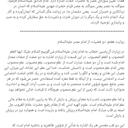
همانا تعبیر سوره‌ی عصر به حضرت حجت اشاره دارد. امام صادق علیه‌السلام فرمود:
سوگند به عصر یعنی سوگند به عصر قیام حضرت مهدی علیه‌السلام که انسان در
زیانکاری و خسران است. یعنی دشمنان ما، در زیانند، مگر کسانی که ایمان‌آورده و کار
نیک انجام داده و یک دیگر را در دوران فترت و (غیبت) به حق سفارش کرده و به صبر
و پایداری توصیه کردند.
*************************************************************
روایت هفتم: دو فضیلت از امام عصر علیه‌السلام
در زیارت آل‌یاسین خطاب به امام زمان علیه‌السلام می‌گوییم السّلام علیک ایها العلم
المنصوب و العلم المصبوب. در این قسمت از زیارت اشاره به دو صفت از صفات ممتاز
امام شده است و آن دو صفت عبارت است از: عَلَم منصوب، عِلم مصبوب. علم منصوب
یعنی امام علم منصوب است و ناصبش خداست، خدا این علم، این نشانه، این میزان، این
معیار، این هادی و رهنما و الگو را نصب کده و برافراشته و در یک کلام، امامت انتصابی
است و انتخابی نیست. و از اینکه به لفظ مفرد آمده استفاده‌ی حصر می‌شود که در هر
عصر جامع جمیع شؤون امامت منحصر به فرد است و بر حسب آیات کریمه و احادیث
متواتره ثابت است که زمین از این علم منصوب هیچگاه تا قیامت خالی نخواهد بود.
و اما علم مصبوب (صب) به معنای ریزش و بارش از بالا به پایین، اشاره به مقام عالی
علم امام علیه‌السلام است. علوم الهیه لدنی که از مقام رفیع حضرت علامّ الغیوب جل
اسمه بر قلب مبارک امام علیه‌السلام ریزش یافته و باریده است و همواره نیز در ریزش
و بارش است.
این دو لقب مقدس هر یک اشاره به شأنی از شؤون ظاهریه و باطنیه امام است که