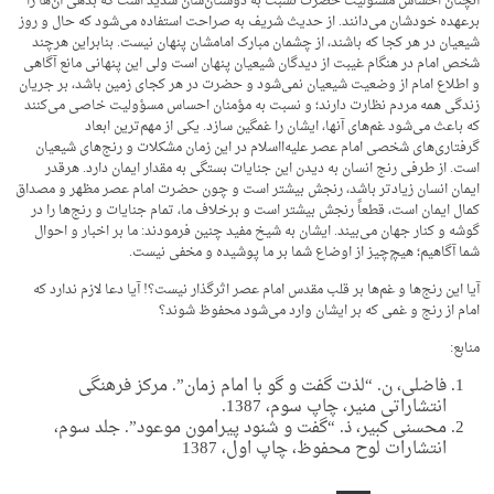
آنچنان احساس مسئولیت حضرت نسبت به دوستان‌شان شدید است که بدهی آن‌ها را
برعهده خودشان می‌دانند. از حدیث شریف به صراحت استفاده می‌شود که حال و روز
شیعیان در هر کجا که باشند، از چشمان مبارک امامشان پنهان نیست. بنابراین هرچند
شخص امام در هنگام غیبت از دیدگان شیعیان پنهان است ولی این پنهانی مانع آگاهی
و اطلاع امام از وضعیت شیعیان نمی‌شود و حضرت در هر کجای زمین باشد، بر جریان
زندگی همه مردم نظارت دارند؛ و نسبت به مؤمنان احساس مسؤولیت خاصی می‌کنند
که باعث می‌شود غم‌های آنها، ایشان را غمگین سازد. یکی از مهم‌ترین ابعاد
گرفتاری‌های شخصی امام عصر علیه‌ااسلام در این زمان مشکلات و رنج‌های شیعیان
است. از طرفی رنج انسان به دیدن این جنایات بستگی به مقدار ایمان دارد. هرقدر
ایمان انسان زیادتر باشد، رنجش بیشتر است و چون حضرت امام عصر مظهر و مصداق
کمال ایمان است، قطعاً رنجش بیشتر است و برخلاف ما، تمام جنایات و رنج‌ها را در
گوشه و کنار جهان می‌بیند. ایشان به شیخ مفید چنین فرمودند: ما بر اخبار و احوال
شما آگاهیم؛ هیچ‌چیز از اوضاع شما بر ما پوشیده و مخفی نیست.
آیا این رنج‌ها و غم‌ها بر قلب مقدس امام عصر اثرگذار نیست؟! آیا دعا لازم ندارد که
امام از رنج و غمی که بر ایشان وارد می‌شود محفوظ شوند؟
منابع:
فاضلی، ن. “لذت گفت و گو با امام زمان”. مرکز فرهنگی
انتشاراتی منیر، چاپ سوم، 1387.
محسنی کبیر، ذ. “گفت و شنود پیرامون موعود”. جلد سوم،
انتشارات لوح محفوظ، چاپ اول، 1387