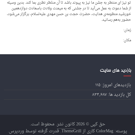
تو نیز ای منتظر به جشن ما نیز به پیوند باشد تا آن منتَظر نظری بما کند. بدین وسیله
از شما دعوت به عمل می‌آید تا در جشنی که به میمنت ولادت باسعادت دوازدهمین
خورشید منظومه‌ی هدایت، حضرت حجت بن حسن مهدی علیه‌لسلام، برگزار می‌شود،
حضور به‌هم رسانید.
زمان:
مکان:
بازدید های سایت
بازدیدهای امروز:
۱۱۵
کل بازدید ها:
۸۳۴,۶۸۷
حق کپی © 2026
کانون نشر
. محفوظ است.
پوسته:
ColorMag
کاری از ThemeGrill. قدرت گرفته توسط
وردپرس
.