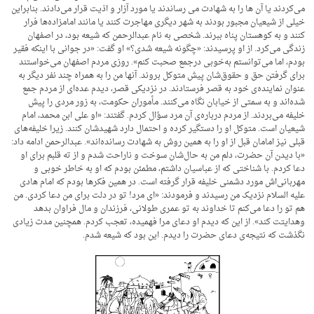
می‌کردند یا آن ها را به شهادت می رساندند یا مورد آزار و اذیت قرار می‌دادند. بنابراین
خیلی از شیعیان مجبور بودند به شهر دیگری مهاجرت کنند یا مانند امامزاده‌ها فرار
کنند و به کوهستان پناه ببرند. شخصی به نام عبدالرحمن که شیعه بود، در اصفهان
زندگی می‌کرد. از او پرسیدند: «چگونه شیعه شدی؟» او گفت: «در جوانی با اینکه فقیر
بودم، اما می‌توانستم به‌خوبی درجمع صحبت کنم». روزی مردم اصفهان می‌خواستند
برای گرفتن حق و حقوق‌شان پیش متوکل بروند. آنها من را به همراه چند نفر دیگر به
عنوان نماینده‌ی خود به قصر فرستادند. در نزدیکی قصر، دیدم عده‌ای از مردم جمع
شده‌اند و به سمتی از خیابان نگاه می‌کنند. مأموران حکومت، به زور مردی را پیش
خلیفه می‌بردند. از مردم درباره‌ی آن مرد سؤال کردم. گفتند: «او علی ابن محمد، امام
شیعیان است. متوکل او را دستگیر کرده و احتمال دارد شهیدشان کنند. زیرا خلیفه‌های
قبلی نیز امامان قبل از او را به همین روش به شهادت رسانده‌اند». عبدالرحمن ادامه داد:
«با دیدن آن حضرت، دلم من به حال‌شان سوخت و ناراحت شدم و از ته قلبم برای او
دعا کردم. با شناختی که از عباسیان داشتم، مطمئن بودم که او به خاطر خوبی و
مهربانی‌اش مورد دشمنی خلیفه قرار گرفته است. در همین فکرها بودم که امام هادی
علیه السلام نزدیک من رسیدند و فرمودند: «ای مرد! تو در دلت برای من دعا کردی. من
هم تو را دعا می‌کنم تا خداوند به تو عمری طولانی، فرزندان و مال فراوان بدهد
وهدایتت کند». از این که دیدم او دعای مرا فهمیده، تعجب کردم. همچنین مدت زیادی
نگذشت که نتیجه‌ی دعای حضرت را دیدم. این بود که شیعه شدم.