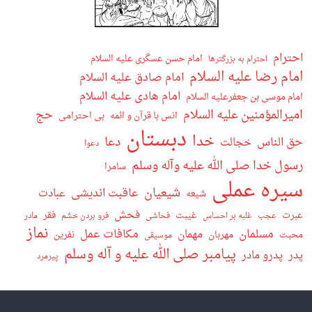
احترام
امام حسن عسگری علیه السلام
احترام به بزرگترها
امام رضا علیه السلام
امام صادق علیه السلام
امام هادی علیه السلام
امام موسی بن جعفرعلیه السلام
امیرالمؤمنین علیه السلام
حج
انس با قرآن و ائمه
بی احترامی
دبستان
خدا
دعا
حق الناس
خجالت
دعوا
رسول خدا صلی الله علیه وآله وسلم
سامرا
سیره عملی
شیعیان
عاقبت اندیشی
عبادت
شیعه
فحش
عبرت
غیبت
فقر
عجب
غلبه بر احساس
فحاشی
فرو بردن خشم
مادر
نماز
مسلمان
مکافات عمل
مهمان
محبت
مهربان
نفرین
موسیقی
پیامبر صلی الله علیه و آله وسلم
پدر
پدرو مادر
پیرمرد