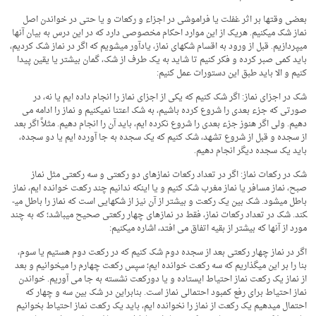
بعضی وقت­ها بر اثر غفلت یا فراموشی در اجزاء و رکعات و یا حتی در خواندن اصل
نماز شک می­کنیم. هریک از این موارد احکام مخصوصی دارد که در این درس به بیان آن­ها
می­پردازیم. قبل از ورود به اقسام شک­های نماز، یادآور می­شویم که اگر در نماز شک کردیم،
باید کمی صبر کرده و فکر کنیم تا شاید به یک طرف از شک، گمان بیشتر یا یقین پیدا
کنیم و الا باید طبق این دستورات عمل کنیم:
شک در اجزای نماز: اگر شک کنیم که یکی از اجزای نماز را انجام داده ­ایم یا نه، در
صورتی که جزء بعدی را شروع کرده باشیم، به شک اعتنا نمی­کنیم و نماز را ادامه می
دهیم. ولی اگر هنوز جزء بعدی را شروع نکرده­ ایم، باید آن را انجام دهیم. مثلاً اگر بعد
از سجده و قبل از شروع تشهد، شک کنیم که یک سجده به جا آورده ­ایم یا دو سجده،
باید یک سجده دیگر انجام دهیم.
شک در رکعات نماز: اگر در تعداد رکعات نمازهای دو رکعتی و سه رکعتی مثل نماز
صبح، نماز مسافر یا نماز مغرب شک کنیم و یا این­که ندانیم چند رکعت خوانده ایم، نماز
باطل می­شود. شک بین یک رکعت و بیشتر از آن نیز از شک­هایی است که نماز را باطل می­
کند. شک در تعداد رکعات نماز، فقط در نمازهای چهار رکعتی صحیح می­باشد؛ که به چند
مورد از آن­ها که بیشتر از بقیه اتفاق می ­افتد، اشاره می­کنیم:
اگر در نماز چهار رکعتی بعد از سجده دوم شک کنیم که در رکعت دوم هستیم یا سوم،
بنا را بر این می­گذاریم که سه رکعت خوانده­ ایم؛ سپس رکعت چهارم را می­خوانیم و بعد
از نماز یک رکعت نماز احتیاط ایستاده و یا دورکعت نشسته به جا می­ آوریم. خواندن
نماز احتیاط برای رفع کمبود احتمالی نماز است. بنابراین در شک بین سه و چهار که
احتمال می­دهیم یک رکعت از نماز را نخوانده­ ایم، باید یک رکعت نماز احتیاط بخوانیم