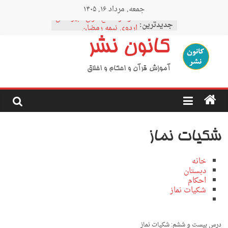
Ski
جمعه, مرداد ۱۶, ۱۴۰۵
t
نمودار مقطع فوق دبیرستان
conten
جدیدترین:
اردوی نیمه رمضان
اردوی نیمه شعبان
کانون نشر
اردوی غدیر
اردوی محرم
آموزش قرآن و احکام و اخلاق
شکیات نماز
خانه
دبستان
احکام
شکیات نماز
درس بیست و ششم: شکیات نماز