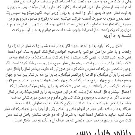
ولی در شک بین دو و چهار دو رکعت نماز احتیاط لازم می­باشد. برای خواندن نماز
احتیاط بعد از سلام نماز بدون انجام دادن کاری که نماز را باطل می­کند برمی­ خیزیم و
به نیت نماز احتیاط بدون اذان و اقامه یا به زبان آوردن نیت تکبیر می­گوییم. سپس یک
حمد بدون سوره به صورت آهسته قرائت می­کنیم. بعد به رکوع و سجود می­رویم و در
صورتی که نماز احتیاطمان یک رکعتی است با تشهد و سلام نماز را به پایان می­بریم. در
مواردی که یک رکعت نماز احتیاط واجب شده است می­توانیم به جای آن دو رکعت
نشسته به جا آوریم.
شک­هایی که نباید به آنها اعتنا نمود: اگر بعد از تمام شدن وقت نماز در اجزاء یا
رکعات و یا حتّی در اصل خواندن یا صحیح خواندن نماز شک کنیم به شک خود اعتنا
نمی کنیم. کثیرالشک به کسی گفته می­شود که زیاد شک می­کند؛ مثلاٌ در یک نماز سه بار
شک می­کند. یا در سه نماز پشت سر هم مثل نماز صبح، ظهر و عصر شک کرده است. اگر
چنین شخصی در رکعات نمازش شک کرد، در صورتی که طرف بیشتر نماز را باطل نمی­
کند، بنا را بر آن می­گذارد و الا بنا را برکمتر می­گذارد. بنابر این هم در شک بین سه و چهار
و هم درشک بین چهار وپنج، بنا می­گذارد که چهاررکعت خوانده و نماز احتیاط هم لازم
نیست. اگر کسی در رکعات نماز مستحبی شک کند بنا را بر بیشتر می­گذارد؛ مگر آن که
احتمال بیشتر باطل کننده نماز باشد، که در این صورت بنا را بر کمتر می­گذارد. در نماز
جماعت اگر امام جماعت درموردی شک کند ولی مأموم در همان مورد شکی نداشته
باشد یا بلعکس، هریک باید با اعتماد به دیگری که شک ندارد، نمازش را ادامه دهد.
هرگاه بعد از سلام دادن نماز در انجام دادن یا ندادن یکی از اجزا یا در تعداد رکعات نماز
شک کنیم، نباید به شکمان اعتنا کنیم؛ به شرط آن که دو طرف شکمان باطل نباشد. مثل
شک بین سه و پنج در نماز چهار رکعتی که هر طرف آن را بگیریم نماز باطل است.
دانلود فایل درس