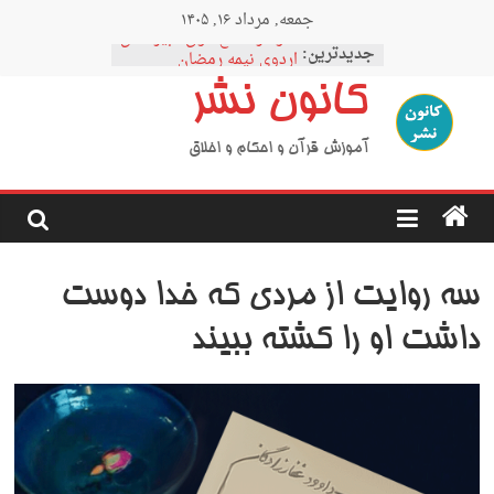
Ski
جمعه, مرداد ۱۶, ۱۴۰۵
t
نمودار مقطع فوق دبیرستان
conten
جدیدترین:
اردوی نیمه رمضان
اردوی نیمه شعبان
کانون نشر
اردوی غدیر
اردوی محرم
آموزش قرآن و احکام و اخلاق
سه روایت از مردی که خدا دوست
داشت او را کشته ببیند