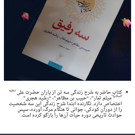
(علیه
کتاب حاضر به شرح زندگی سه تن از یاران حضرت علی
السلام)”
میثم تمار”، “حبیب بن مظاهر”، “رشید هجری”
اختصاص دارد. نگارنده ابتدا شرح زندگی این سه شخصیت
را از دوران کودکی، جوانی تا هنگام مرگ، آورده، سپس
حوادث تاریخی دوره حیات آن‌ها را بازگو کرده است
.