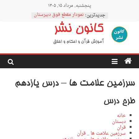
Ski
پنجشنبه, مرداد ۱۵, ۱۴۰۵
t
conten
نمودار مقطع فوق دبیرستان
جدیدترین:
اردوی نیمه رمضان
کانون نشر
اردوی نیمه شعبان
اردوی غدیر
اردوی محرم
آموزش قرآن و احکام و اخلاق
سرزمین علامت ها – درس یازدهم
طرح درس
خانه
دبستان
قران
سرزمین علامت ها _ قرآن