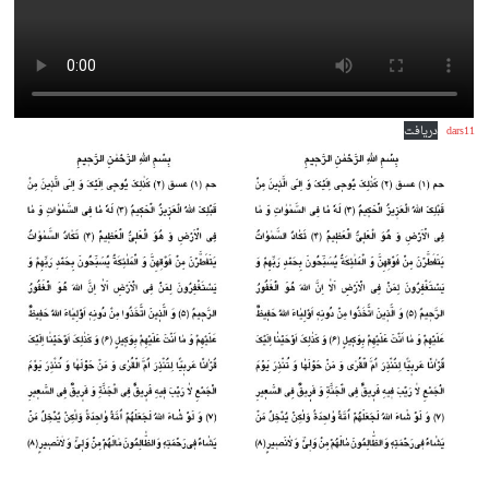
dars11
دریافت