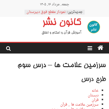
Ski
جمعه, مرداد ۱۶, ۱۴۰۵
t
conten
جدیدترین:
نمودار مقطع فوق دبیرستان
اردوی نیمه رمضان
کانون نشر
اردوی نیمه شعبان
اردوی غدیر
اردوی محرم
آموزش قرآن و احکام و اخلاق
سرزمین علامت ها – درس سوم
طرح درس
خانه
دبستان
قران
سرزمین علامت ها _ قرآن