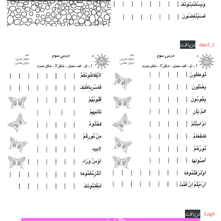
dars3_2
دریافت
Log4
دریافت