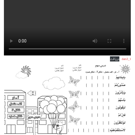
dars3_1
دریافت