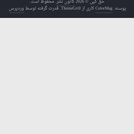
حق کپی © 2026
کانون نشر
. محفوظ است.
پوسته:
ColorMag
کاری از ThemeGrill. قدرت گرفته توسط
وردپرس
.