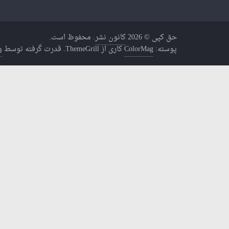
حق کپی © 2026
کانون نشر
. محفوظ است.
پوسته:
ColorMag
کاری از ThemeGrill. قدرت گرفته توسط
و