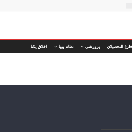
ن
فارغ التحصیلان
پرورشی
نظام پویا
اخلاق یکتا