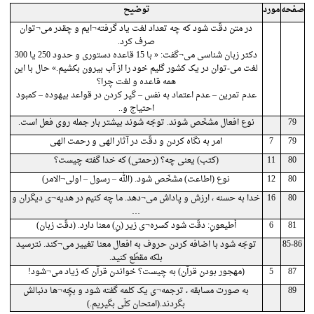
صفحه
مورد
توضیح
در متن دقّت شود که چه تعداد لغت یاد گرفته¬ایم و چقدر می¬توان
صرف کرد.
دکتر زبان شناسی می¬گفت: « با 15 قاعده دستوری و حدود 250 یا 300
لغت می-توان در یک کشور گلیم خود را از آب بیرون بکشیم.» حال با این
همه قاعده و لغت چرا؟
عدم تمرین – عدم اعتماد به نفس – گیر کردن در قواعد بیهوده – کمبود
احتیاج و..
79
نوع افعال مشخّص شوند. توجّه شوند بیشتر بار جمله روی فعل است.
79
7
امر به نگاه کردن و دقّت در آثار الهی و رحمت الهی
80
11
(کتب) یعنی چه؟ (رحمتی) که خدا گفته چیست؟
80
12
نوع (اطاعت) مشخّص شود. (الله – رسول – اولی¬الامر)
80
16
خدا به حسنه ، ارزش و پاداش می¬دهد. ما چه کنیم در هدیه¬ی دیگران و
…
81
6
أطیعونِ: دقّت شود کسره¬ی زیر (نِ) معنا دارد. (دقّت زبان)
85-86
توجّه شود با اضافه کردن حروف به افعال معنا تغییر می¬کند. نترسید
بلکه مقطّع کنید.
87
5
(مهجور بودن قرآن) به چیست؟ خواندن قرآن که زیاد می¬شود!
89
به صورت مسابقه ، ترجمه¬ی یک کلمه گفته شود و بچّه¬ها دنبالش
بگردند.(امتحان کلّی بگیریم.)