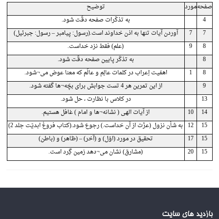
صفحه
مورد
توضیح
4
به تذکّرات صفحه دقّت شود.
7
7
آوردن آیات تنها به اذن خداوند است.(رسول: پیامبر – رسول: جبرئیل)
8
9
(علم) فقط نزد خداست.
8
به تذکّر پایین صفحه دقّت شود.
8
1
اهمّیت اِعراب در کلمات عالِم و عالَم که معنا عوض می¬شود.
9
از این تمرین هر 4 تست جوابش برای بچّه¬ها گفته شود.
13
در کلاس با نظارت ، حل شود.
14
10
از آیات الهی ( نشانه¬ها و امام ) غافل هستیم.
15
12
به شأن نزول (عزّت از آن خداست.) رجوع شود.(کتاب فروغ ابدیّت جلد 2)
15
17
تحقیق در مورد (اوّل) و (آخر) – (ظاهر) و (باطن)
15
20
(مشارق) نشان می¬دهد زمین گِرد است.
بازدید های سایت