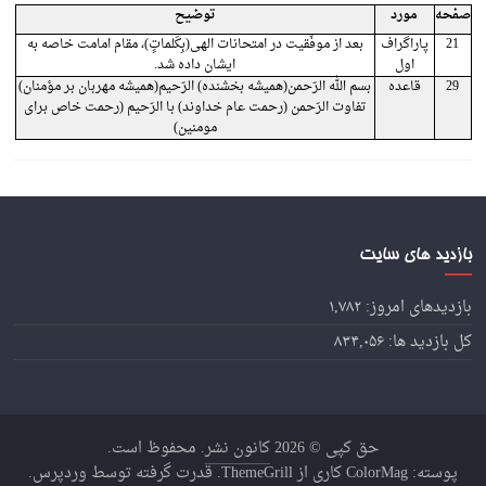
صفحه
مورد
توضیح
21
پاراگراف
بعد از موفّقیت در امتحانات الهی(بِکَلماتٍ)، مقام امامت خاصه به
اول
ایشان داده شد.
29
قاعده
بسم الله الرّحمن(همیشه بخشنده) الرّحیم(همیشه مهربان بر مؤمنان)
تفاوت الرّحمن (رحمت عام خداوند) با الرّحیم (رحمت خاص برای
مومنین)
بازدید های سایت
بازدیدهای امروز:
۱,۷۸۲
کل بازدید ها:
۸۳۴,۰۵۶
حق کپی © 2026
کانون نشر
. محفوظ است.
پوسته:
ColorMag
کاری از ThemeGrill. قدرت گرفته توسط
وردپرس
.