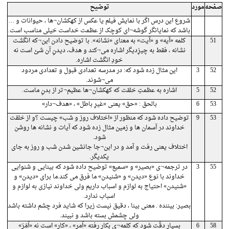
صفحه
مورد
توضیح
شروع این درس اگر با نمایش فیلم یا عکس از کهکشان¬ها ، حیوانات و …
باشد که نمایانگر گوشه¬ای کوچک از عظمت خداست خیلی مناسب است.
51
کلمه «آیه» و «آیت» به معنای «نشانه». با توضیح دادن این¬که انگشت
نشانه ، فقط به چیزِدیگر اشاره می¬کند و هدف، دیدنِ آن شئ است نه
خودِ انگشت اشاره.
52
3
این مثال زده شود که: در مدرسه تعدادی قبول و تعدادی مردود
می¬شوند.
52
5
اشاره به عظمتِ خلقت که کهکشان¬ها عظیم¬تر از بدنِ ماست.
53
6
بالحق : «حق» یعنی «غیرِ باطل» ، «هدف¬دار»
53
9
توضیح داده شود که منظور از «اختلاف روز و شب» چیست ؟و از خلقت
خداوند در آسمان ها و زمین مثال زده شود که آیات و نشانه ها روشن
شود.
اختلاف یعنی رفت و آمد و در این¬جا جانشین شدن شب و روز به جای
یکدیگر.
55
3
در ترجمه¬ی «بصیر» و «سمیع» توضیح داده شود که بینایی و شنوایی
خداوند با نوع «دیدن» و «شنیدن» ما فرق می کند.ما برای «دیدن» و
«شنیدن» احتیاج به لوازم و اسباب داریم ولی خداوند نیازی به لوازم و
اسباب ندارد.
بصیر: بیننده . معنی بینا ، دقیق نیست زیرا که شاید فرد چشم داشته باشد
ولی چشمش بسته باشد و نبیند.
58
6
بسیار دقّت شود که کلمه¬ی بکار رفته «اَمر» ، «کار» است نه «اَمَرَ»