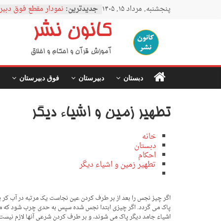
Ski
پنجشنبه, مرداد ۱۵, ۱۴۰۵
جدیدترین:
نمودار مقطع فوق دبیر
t
اردوی نیمه رمضان
conten
کانون نشر
اردوی نیمه شعبان
اردوی غدیر
اردوی محرم
آموزش قرآن و احکام و اخلاق
دبستان
دبیرستان
فوق دبیرستان
تطهیر زمین و اشیاء دیگر
خانه
دبستان
احکام
تطهیر زمین و اشیاء دیگر
اگر چیز نجس را بعد از بر طرف کردن عین نجاست یک مرتبه در آب کر ی
پاک می گردد. اگر چیزی ابتدا نجس شده سپس به حدی چرب شود که مانع
اشیاء جامد دیگر پاک می شوند، و بر طرف کردن شرعی آنها لازم نیست. ظ