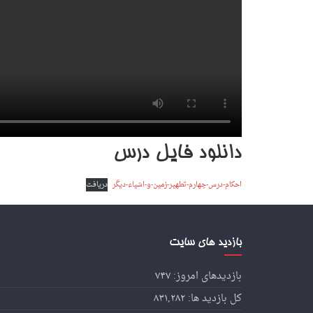
دانلود فایل درس
احکام-درس-چهارم-تطهیر-زمین-و-اشیاء-دیگر
دریافت
بازدید های سایت
بازدیدهای امروز:
۷۴۷
کل بازدید ها:
۸۳۱,۲۸۲