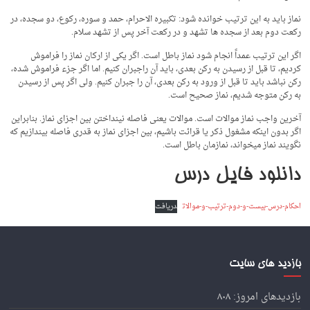
نماز باید به این ترتیب خوانده شود: تکبیره الاحرام، حمد و سوره، رکوع، دو سجده، در
رکعت دوم بعد از سجده­ ها تشهد و در رکعت آخر پس از تشهد سلام.
اگر این ترتیب عمداً انجام شود نماز باطل است. اگر یکی از ارکان نماز را فراموش
کردیم، تا قبل از رسیدن به رکن بعدی، باید آن راجبران کنیم. اما اگر جزء فراموش شده،
رکن نباشد باید تا قبل از ورود به رکن بعدی، آن را جبران کنیم. ولی اگر پس از رسیدن
به رکن متوجه شدیم، نماز صحیح است.
آخرین واجب نماز موالات است. موالات یعنی فاصله نینداختن بین اجزای نماز. بنابراین
اگر بدون اینکه مشغول ذکر یا قرائت باشیم، بین اجزای نماز به قدری فاصله بیندازیم که
نگویند نماز می­خواند، نمازمان باطل است.
دانلود فایل درس
احکام-درس-بیست-و-دوم-ترتیب-و-موالات
دریافت
بازدید های سایت
بازدیدهای امروز:
۸۰۸