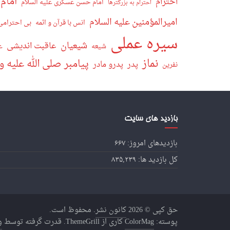
امام 
احترام
امام حسن عسگری علیه السلام
احترام به بزرگترها
امیرالمؤمنین علیه السلام
انس با قرآن و ائمه
بی احترامی
سیره عملی
شیعیان
عاقبت اندیشی
ع
شیعه
نماز
پیامبر صلی الله علیه و
پدر
پدرو مادر
نفرین
بازدید های سایت
بازدیدهای امروز:
۶۶۷
کل بازدید ها:
۸۳۵,۲۳۹
حق کپی © 2026
کانون نشر
. محفوظ است.
پوسته:
ColorMag
کاری از ThemeGrill. قدرت گرفته توسط
و