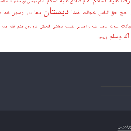
رضا علیه السلام
امام صادق علیه السلام
امام موسی بن جعفرعلیه السل
دبستان
خدا
دعا
رسول خدا صل
حج
حق الناس
خجالت
دعوا
بادت
فحش
عبرت
غیبت
فقر
عجب
غلبه بر احساس
فحاشی
فرو بردن خشم
مادر
 آله وسلم
پیرمرد
ردپرس
.