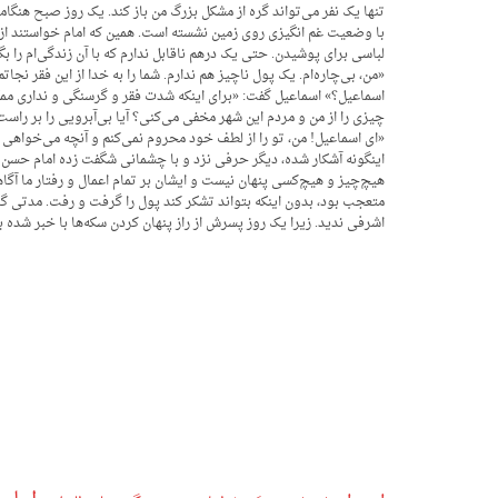
تنها یک نفر می‌تواند گره از مشکل بزرگ من باز کند. یک روز صبح هنگام
با وضعیت غم انگیزی روی زمین نشسته است. همین که امام خواستند از کنا
لباسی برای پوشیدن. حتی یک درهم ناقابل ندارم که با آن زندگی‌ام را بگ
«من، بی‌چاره‌ام. یک پول ناچیز هم ندارم. شما را به خدا از این فقر نج
اسماعیل؟» اسماعیل گفت: «برای اینکه شدت فقر و گرسنگی و نداری ممکن 
چیزی را از من و مردم این شهر مخفی می‌کنی؟ آیا بی‌آبرویی را بر را
«ای اسماعیل! من، تو را از لطف خود محروم نمی‌کنم و آنچه می‌خواهی به
اینگونه آشکار شده، دیگر حرفی نزد و با چشمانی شگفت زده امام حسن ع
هیچ‌چیز و هیچ‌کسی پنهان نیست و ایشان بر تمام اعمال و رفتار ما آگاه
متعجب بود، بدون اینکه بتواند تشکر کند پول را گرفت و رفت. مدتی گذ
اشرفی ندید. زیرا یک روز پسرش از راز پنهان کردن سکه‌ها با خبر شده 