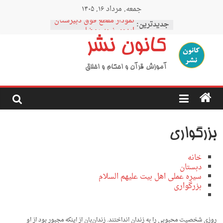
Ski
جمعه, مرداد ۱۶, ۱۴۰۵
t
نمودار مقطع فوق دبیرستان
conten
جدیدترین:
اردوی نیمه رمضان
اردوی نیمه شعبان
کانون نشر
اردوی غدیر
اردوی محرم
آموزش قرآن و احکام و اخلاق
بزرگواری
خانه
دبستان
سیره عملی اهل بیت علیهم السلام
بزرگواری
روزی شخصیت محبوبی را به زندان انداختند. زندان‌بان از اینکه مجبور بود از او