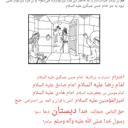
هم آن برادر خیانت‌کار را به خاطر این مرد بزرگوارآزاد می‌کنم». و آن مرد بزرگوار کسی
نبود به جز، امام حسن عسگری علیه السلام.
احترام
امام حسن عسگری علیه السلام
احترام به بزرگترها
امام رضا علیه السلام
امام صادق علیه السلام
امام هادی علیه السلام
امام موسی بن جعفرعلیه السلام
امیرالمؤمنین علیه السلام
حج
انس با قرآن و ائمه
بی احترامی
دبستان
خدا
دعا
حق الناس
خجالت
دعوا
رسول خدا صلی الله علیه وآله وسلم
سامرا