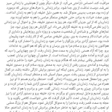
مراقبت کند، احساس ناراحتی می‌کرد. از طرف دیگر چون از هم‌نشینی با زندانی سیر
نمی‌شد، دوست نداشت از وی جدا شود. برادر زندانی با حرف‌های دروغی که درمورد
او زده بود، موجب بدبینی متوکل شد. به همین دلیل خلیفه، او را هم به زندان انداخت.
چون صفت خیانت به برادر، حتی خلیفه‌ی ستمگر عباسی را هم به خشم آورده بود.
زندان‌بان که از این جریان آگاه بود، هر روز به دستور خلیفه، حال و احوال آن دو زندانی
را زیر نظر می‌گرفت و به خلیفه گزارش می‌داد. این گزارش هر روز چیزی نبود جز:
نمازهای طولانی و شبانه‌ی آن شخصیت محبوب و روزه داری روزهایش و دلداری از
برادر خیانت‌کار و محبت به وی. روزی خلیفه‌ی عباسی که از کار زشت خود پشیمان
شده بود، دستور آزادی برادر بزرگوار را صادر نمود و زندان‌بان را احضار کرد و گفت:
هم‌اکنون به زندان برو و سلام مرا به وی برسان و به او بگو که هم اکنون به خانه‌ات
برو. چرا که آزاد هستی. زندان‌بان به سمت محل زندان رفت. از دور چهارپایی را دید که
زین کرده و آماده جلوی در زندان ایستاده است. از حضور آن چهارپا در بیابان تعجب
کرد. تعجبش وقتی بیشتر شد که هنگام ورود به زندان، زندانی خود را حاضر و لباس
پوشیده و آماده‌ی بیرون رفتن از زندان دید. به محض ورود سلام کرد و دستور خلیفه
را به او گزارش نمود. زندانی بدون اینکه این دستور برایش تازگی داشته باشد، در کمال
خونسردی از زندان بیرون رفت. سپس سوار اسبش شد و منتظر ایستاد. زندان‌بان گفت:
«پس چرا معطل هستید و نمی‌روید؟» زندانی گفت: «منتظر برادرم هستم تا او نیز
همراه من بیاید». زندان‌بان جواب داد: «خلیفه تنها دستور آزادی شما را صادر کرده و در
مورد برادرتان چیزی به من نگفته است». زندانی گفت: «من و برادرم با هم از خانه
بیرون آمدیم و مایل نیستم بدون او برگردم. به نزد خلیفه برو و دستور آزادی او را نیز
بگیر». زندان‌بان آن‌چنان تحت تأثیر قرار گرفت که حتی نتوانست کلامی بگوید و با
عجله به سمت قصر رفت و ماجرا را به متوکل گزارش نمود. متوکل هم از بزرگ منشی
او تعجب کرد وگفت: «من تنها به خاطر حرف‌های برادرش او را به زندان انداختم. حالا