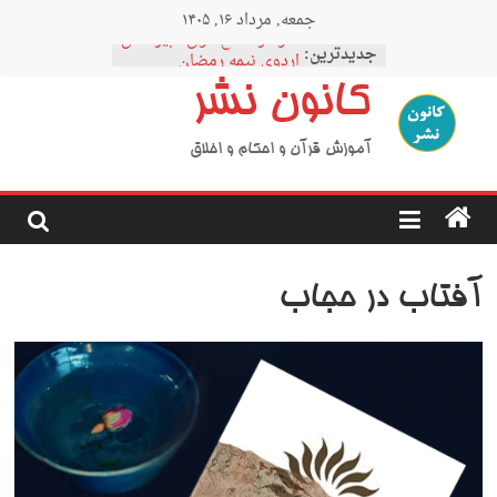
Ski
جمعه, مرداد ۱۶, ۱۴۰۵
t
نمودار مقطع فوق دبیرستان
conten
جدیدترین:
اردوی نیمه رمضان
اردوی نیمه شعبان
کانون نشر
اردوی غدیر
اردوی محرم
آموزش قرآن و احکام و اخلاق
آفتاب در حجاب