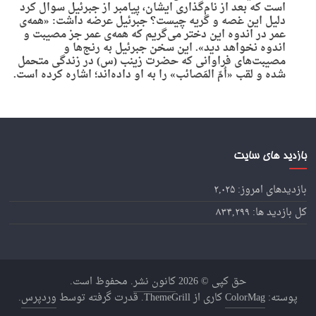
است که بعد از نام‌گذاری ایشان، پیامبر از جبرئیل سوال کرد
دلیل این غصه و گریه چیست؟ جبرئیل عرضه داشت: «همه‌ی
عمر در اندوه این دختر می‌گریم که همه‌ی عمر جز مصیبت و
اندوه نخواهد دید». این سخن جبرئیل به رنج‌ها و
مصیبت‌های فراوانی که حضرت زینب (س) در زندگی متحمل
شده و لقب «اُمّ المَصائب» را به او داده‌اند؛ اشاره کرده است.
بازدید های سایت
بازدیدهای امروز:
۲,۰۲۵
کل بازدید ها:
۸۳۴,۲۹۹
حق کپی © 2026
کانون نشر
. محفوظ است.
پوسته:
ColorMag
کاری از ThemeGrill. قدرت گرفته توسط
وردپرس
.